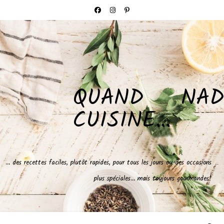
QUAND NAD
CUISINE…
… des recettes faciles, plutôt rapides, pour tous les jours ou des occasions
plus spéciales… mais toujours gourmandes!