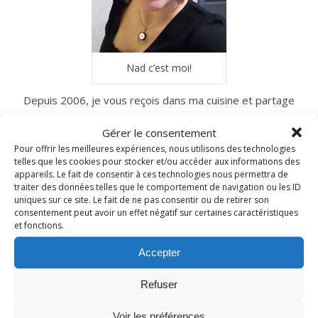
Nad c’est moi!
Depuis 2006, je vous reçois dans ma cuisine et partage
avec vous mes recettes gourmandes du quotidien.
Gérer le consentement
N’hésitez pas à me laisser un petit commentaire
Pour offrir les meilleures expériences, nous utilisons des technologies
si vous les testez à votre tour…
telles que les cookies pour stocker et/ou accéder aux informations des
appareils. Le fait de consentir à ces technologies nous permettra de
traiter des données telles que le comportement de navigation ou les ID
uniques sur ce site. Le fait de ne pas consentir ou de retirer son
INSTAGRAM
consentement peut avoir un effet négatif sur certaines caractéristiques
et fonctions.
Accepter
nadcuisine
Refuser
~ NICE CREAM À LA FRAISE ~
Presque un mois que
Voir les préférences