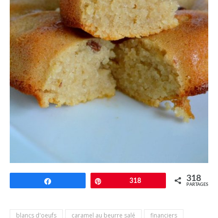
318
Partagez
Épingle
318
PARTAGES
blancs d'oeufs
caramel au beurre salé
financiers