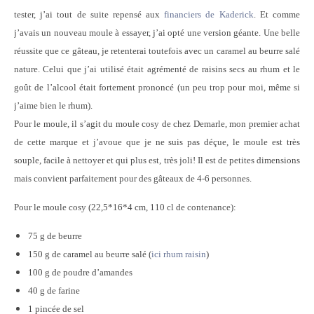
tester, j’ai tout de suite repensé aux
financiers de Kaderick
. Et comme
j’avais un nouveau moule à essayer, j’ai opté une version géante. Une belle
réussite que ce gâteau, je retenterai toutefois avec un caramel au beurre salé
nature. Celui que j’ai utilisé était agrémenté de raisins secs au rhum et le
goût de l’alcool était fortement prononcé (un peu trop pour moi, même si
j’aime bien le rhum).
Pour le moule, il s’agit du moule cosy de chez Demarle, mon premier achat
de cette marque et j’avoue que je ne suis pas déçue, le moule est très
souple, facile à nettoyer et qui plus est, très joli! Il est de petites dimensions
mais convient parfaitement pour des gâteaux de 4-6 personnes.
Pour le moule cosy (22,5*16*4 cm, 110 cl de contenance):
75 g de beurre
150 g de caramel au beurre salé (
ici rhum raisin
)
100 g de poudre d’amandes
40 g de farine
1 pincée de sel