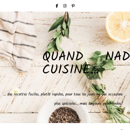
QUAND NAD
CUISINE…
… des recettes faciles, plutôt rapides, pour tous les jours ou des occasions
plus spéciales… mais toujours gourmandes!