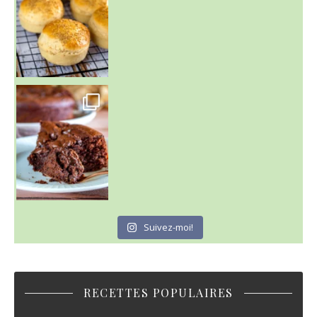
~ GÂTEAU FONDANT CHOCO NOISETTE ~
C'est lundi
Suivez-moi!
RECETTES POPULAIRES