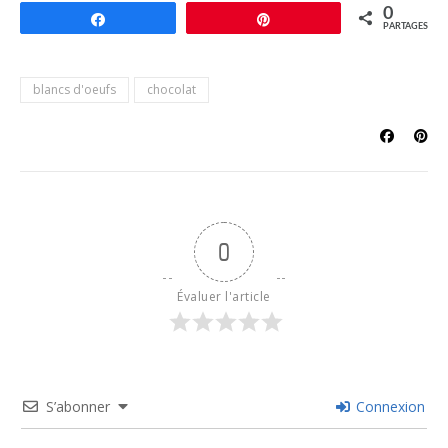
0
Partagez
Épingle
PARTAGES
blancs d'oeufs
chocolat
0
Évaluer l'article
S’abonner
Connexion