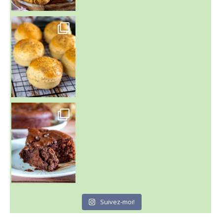
~ BUNS MAISON ~
Un peu de boulange par ici au
~ GÂTEAU FONDANT CHOCO NOISETTE ~
C'est lundi
Suivez-moi!