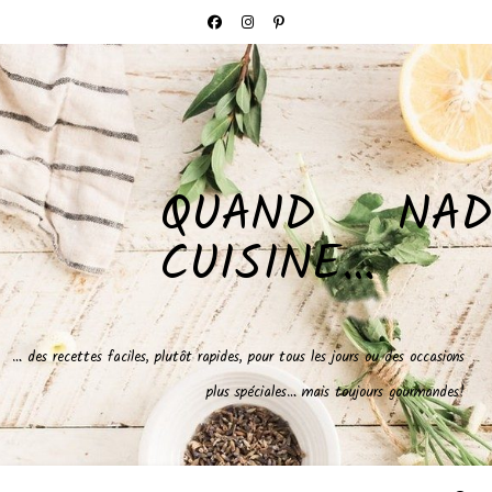
QUAND NAD
CUISINE…
… des recettes faciles, plutôt rapides, pour tous les jours ou des occasions
plus spéciales… mais toujours gourmandes!