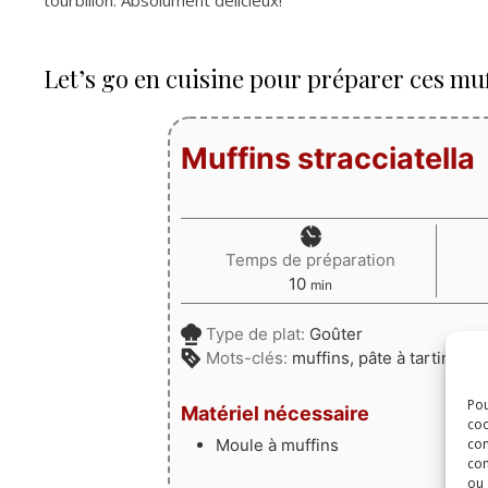
tourbillon. Absolument délicieux!
Let’s go en cuisine pour préparer ces muff
Muffins stracciatella
Temps de préparation
minutes
10
min
Type de plat:
Goûter
Mots-clés:
muffins, pâte à tartiner, 
Pou
Matériel nécessaire
coo
Moule à muffins
con
com
ou 