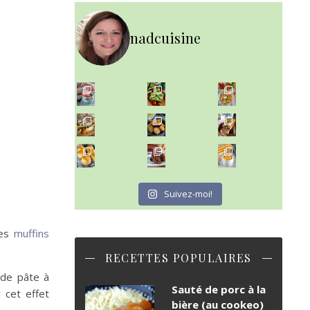
nadcuisine
~ NICE CREAM À LA FRAISE ~
~ SALADE DE PÂTES AUX DEUX TOMATES THON ET BURRA
Presque un mois que
~ FINANCIERS MYRTILLES ET CITRON ~
Aujourd'hu
~ BUNS MAISON ~
~ GÂTEAU FONDANT CHOCO NOISETTE ~
Un peu de boulange par ici au
C'est lundi
Suivez-moi!
des
muffins
RECETTES POPULAIRES
e de pâte à
Sauté de porc à la
 cet effet
bière (au cookeo)