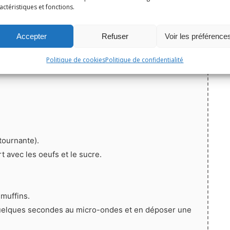
Épingler la recette
actéristiques et fonctions.
5
de 1 vote
Accepter
Refuser
Voir les préférence
Politique de cookies
Politique de confidentialité
tournante).
t avec les oeufs et le sucre.
muffins.
r quelques secondes au micro-ondes et en déposer une