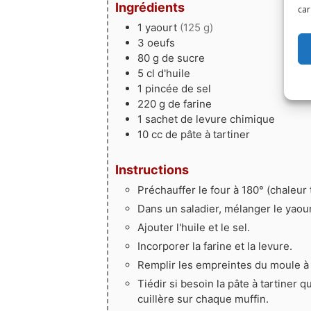
Ingrédients
car
1
yaourt
(125 g)
3
oeufs
80
g
de sucre
5
cl
d'huile
1
pincée
de sel
220
g
de farine
1
sachet
de levure chimique
10
cc
de pâte à tartiner
Instructions
Préchauffer le four à 180° (chaleur 
Dans un saladier, mélanger le yaour
Ajouter l'huile et le sel.
Incorporer la farine et la levure.
Remplir les empreintes du moule à 
Tiédir si besoin la pâte à tartine
cuillère sur chaque muffin.