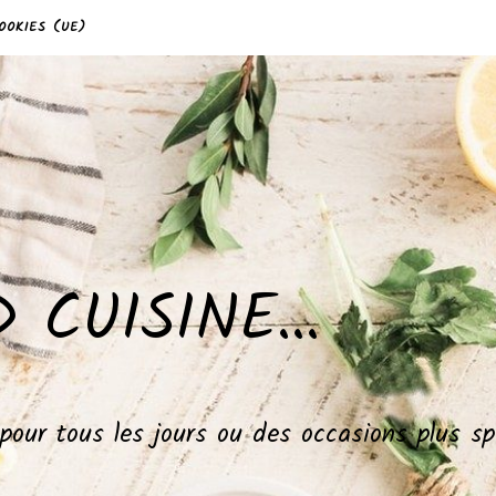
OOKIES (UE)
 CUISINE…
, pour tous les jours ou des occasions plus 