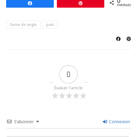
0
Partagez
Épingle
PARTAGES
farine de seigle
pain
0
Évaluer l'article
S’abonner
Connexion