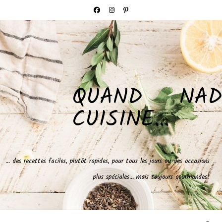
QUAND NAD
CUISINE…
… des recettes faciles, plutôt rapides, pour tous les jours ou des occasions
plus spéciales… mais toujours gourmandes!