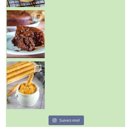
~ GÂTEAU FONDANT CHOCO NOISETTE ~
C'est lundi
Suivez-moi!