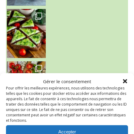
~ SALADE DE PÂTES AUX DEUX TOMATES THON ET BURRA
Gérer le consentement
Pour offrir les meilleures expériences, nous utilisons des technologies
telles que les cookies pour stocker et/ou accéder aux informations des
appareils. Le fait de consentir à ces technologies nous permettra de
traiter des données telles que le comportement de navigation ou les ID
uniques sur ce site. Le fait de ne pas consentir ou de retirer son
consentement peut avoir un effet négatif sur certaines caractéristiques
~ FINANCIERS MYRTILLES ET CITRON ~
et fonctions.
Aujourd'hu
Accepter