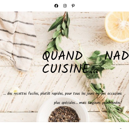
QUAND NAD
CUISINE…
… des recettes faciles, plutôt rapides, pour tous les jours ou des occasions
plus spéciales… mais toujours gourmandes!