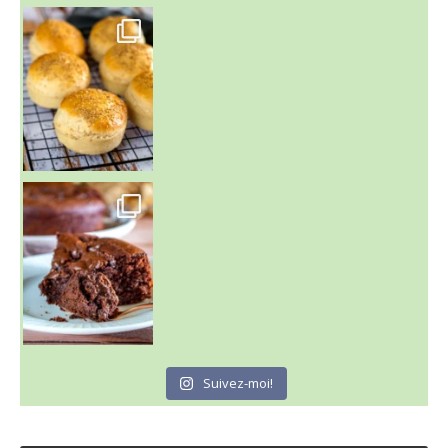
~ BUNS MAISON ~
Un peu de boulange par ici au
~ GÂTEAU FONDANT CHOCO NOISETTE ~
C'est lundi
Suivez-moi!