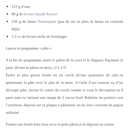
125 g d’eau
60 g de
levain liquide Kayser
250 g de farine
Tomatopain
(pas de sel en plus, la farine en contient
déjà)
1/2 cc de levure sèche de boulanger
Lancer le programme « pâte ».
A la fin du programme, sortir le pâton de la cuve et le dégazer. Façonner le
pain: diviser le pâton en deux, 2/3, 1/3.
Étaler la plus grosse boule en un cercle (d’une quinzaine de cm) en
aplatissant la pâte avec le plat de la main. A l’aide d’un couteau ou d’un
découpe pâte, inciser le centre du cercle comme si vous le découpiez en 8
parts mais en laissant une marge de 2 cm au bord. Rabattre les pointes vers
l’extérieur. déposer sur la plaque à pâtisserie ou du four couverte de papier
sulfurisé.
Former une boule bien lisse avec le petit pâton et le déposer au centre.