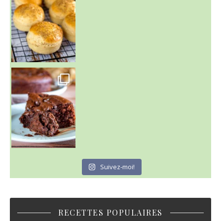
~ GÂTEAU FONDANT CHOCO NOISETTE ~
C'est lundi
Suivez-moi!
RECETTES POPULAIRES