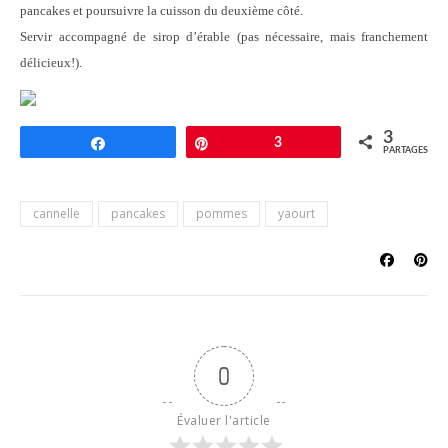
pancakes et poursuivre la cuisson du deuxième côté.
Servir accompagné de sirop d’érable (pas nécessaire, mais franchement
délicieux!).
3
Partagez
Épingle
3
PARTAGES
cannelle
pancakes
pommes
yaourt
0
Évaluer l'article