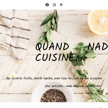
QUAND NAD
CUISINE…
… des recettes faciles, plutôt rapides, pour tous les jours ou des occasions
plus spéciales… mais toujours gourmandes!