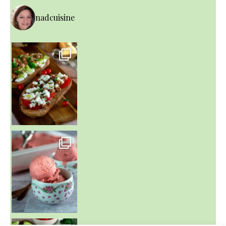
nadcuisine
~ NICE CREAM À LA FRAISE ~
Presque un mois que