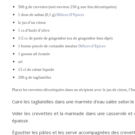
500 g de crevettes (soit environ 250 g une fois décortiquées)
1 dose de safran (0,1 g)
Délices D’Epices
le jus d’un citron
1 cs d’huile d’olive
1/2 cc de purée de gingembre (ou de gingembre frais râpé)
1 bonne pincée de coriandre moulue
Délices d’Epices
1 gousse ail écrasée
sel
15 cl de crème liquide
200 g de tagliatelles
Placer les crevettes décortiquées dans un récipient avec le jus de citron, l’hui
Cuire les tagliatelles dans une marmite d’eau salée selon le
Vider les crevettes et la marinade dans une casserole et 
épaissir.
Égoutter les pâtes et les servir accompagnées des crevett