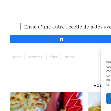
Envie d’une autre recette de pâtes ave
Partagez
citron
crevettes
pâtes
safran
Pou
coo
con
com
ou 
car
VOUS P