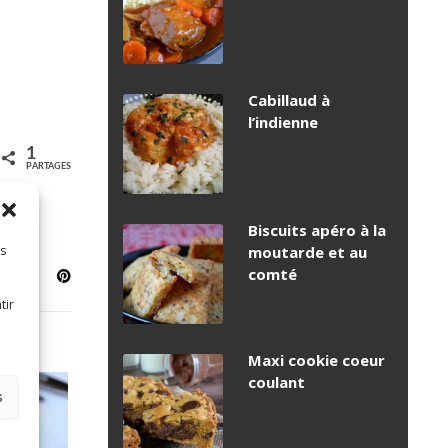
Cabillaud à
l’indienne
1
PARTAGES
Biscuits apéro à la
es
moutarde et au
comté
tir
Maxi cookie coeur
coulant
s