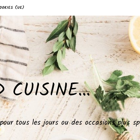
OOKIES (UE)
 CUISINE…
, pour tous les jours ou des occasions plus 