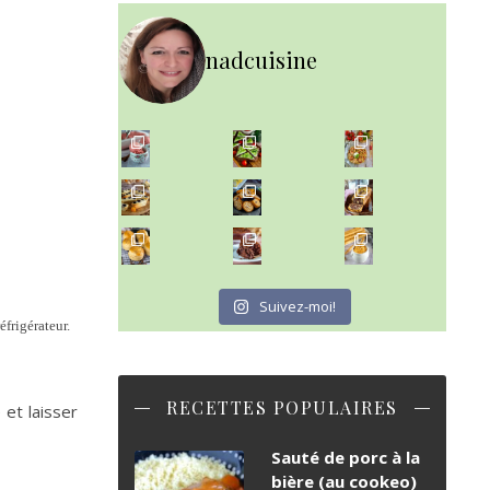
nadcuisine
~ NICE CREAM À LA FRAISE ~
~ SALADE DE PÂTES AUX DEUX TOMATES THON ET BURRA
Presque un mois que
~ FINANCIERS MYRTILLES ET CITRON ~
Aujourd'hu
~ BUNS MAISON ~
~ GÂTEAU FONDANT CHOCO NOISETTE ~
Un peu de boulange par ici au
C'est lundi
Suivez-moi!
éfrigérateur.
RECETTES POPULAIRES
et laisser
Sauté de porc à la
bière (au cookeo)