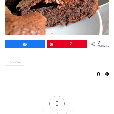
7
Partagez
Épingle
7
PARTAGES
chocolat
0