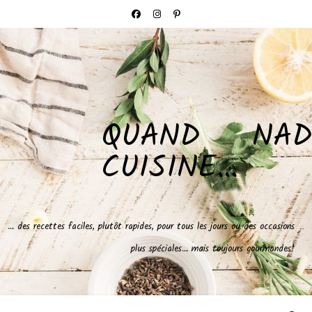
QUAND NAD
CUISINE…
… des recettes faciles, plutôt rapides, pour tous les jours ou des occasions
plus spéciales… mais toujours gourmandes!