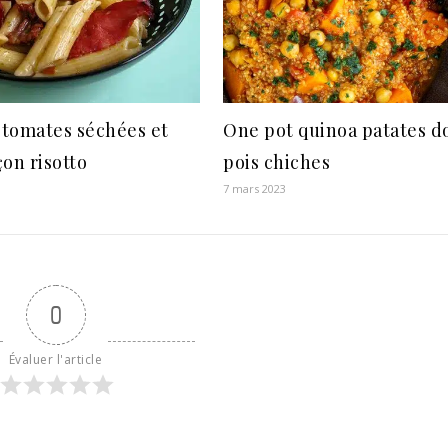
 tomates séchées et
One pot quinoa patates d
çon risotto
pois chiches
7 mars 2023
0
Évaluer l'article