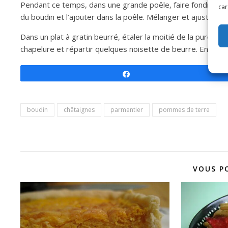
Pendant ce temps, dans une grande poêle, faire fondre l’oig
car
du boudin et l’ajouter dans la poêle. Mélanger et ajuster l
Dans un plat à gratin beurré, étaler la moitié de la purée, 
chapelure et répartir quelques noisette de beurre. Enfourne
Partagez
boudin
châtaignes
parmentier
pommes de terre
VOUS P