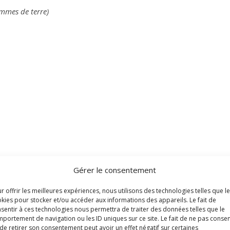
ommes de terre)
oupées en rondelles épaisses dans une casserole d’eau salée 
Gérer le consentement
salée au cookeo pendant 10 min sous pression)
. Égoutter puis 
r offrir les meilleures expériences, nous utilisons des technologies telles que l
tifier assaisonnement et bien mélanger.
kies pour stocker et/ou accéder aux informations des appareils. Le fait de
sentir à ces technologies nous permettra de traiter des données telles que le
portement de navigation ou les ID uniques sur ce site. Le fait de ne pas consen
de retirer son consentement peut avoir un effet négatif sur certaines