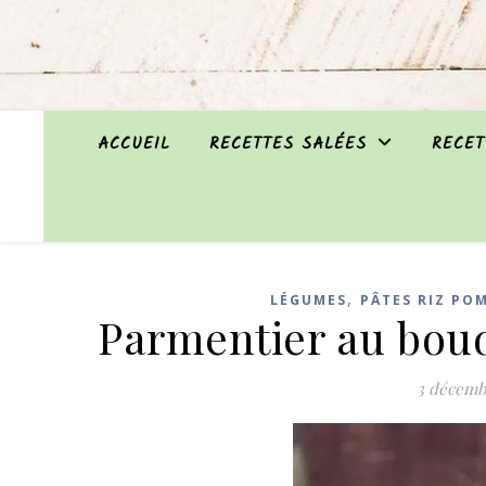
ACCUEIL
RECETTES SALÉES
RECET
,
LÉGUMES
PÂTES RIZ PO
Parmentier au boud
3 décemb