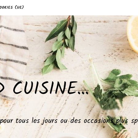
OOKIES (UE)
 CUISINE…
, pour tous les jours ou des occasions plus 