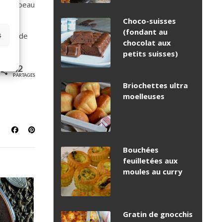
rer la peau
Choco-suisses
(fondant au
s
oudrer de
chocolat aux
petits suisses)
42
PARTAGES
Briochettes ultra
moelleuses
Bouchées
feuilletées aux
moules au curry
Gratin de gnocchis