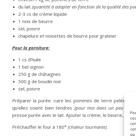
du lait
(quantité à adapter en fonction de la qualité des p
2-3 cs de crème liquide
1 noix de beurre
sel, poivre
chapelure et noisettes de beurre pour gratiner
Pour la garniture:
1 cs d’huile
1 bel oignon
250 g de châtaignes
500 g de boudin noir
sel, poivre
Préparer la purée: cuire les pommes de terre pelée et c
qu’elles soient bien tendres
(pour moi dans un peu d’eau 
Pou
presse purée avec le lait. Ajouter la crème, le beurre, rec
coo
con
Préchauffer le four à 180°
(chaleur tournante)
.
com
ou 