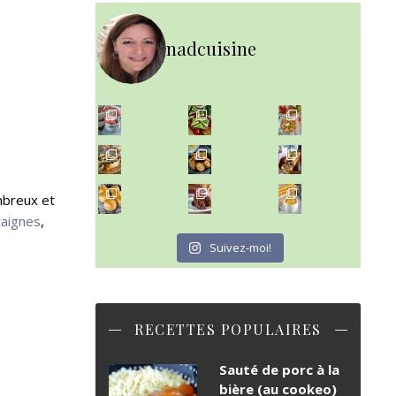
nadcuisine
~ NICE CREAM À LA FRAISE ~
~ SALADE DE PÂTES AUX DEUX TOMATES THON ET BURRA
Presque un mois que
~ FINANCIERS MYRTILLES ET CITRON ~
Aujourd'hu
~ BUNS MAISON ~
~ GÂTEAU FONDANT CHOCO NOISETTE ~
mbreux et
Un peu de boulange par ici au
C'est lundi
taignes
,
Suivez-moi!
RECETTES POPULAIRES
Sauté de porc à la
bière (au cookeo)