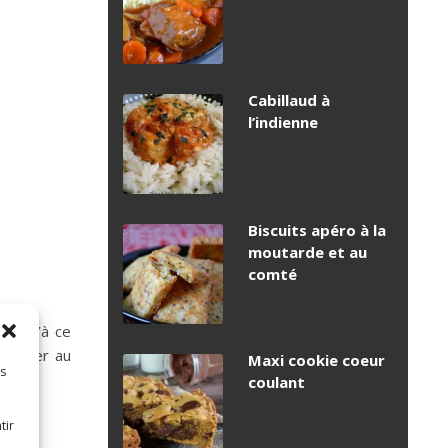
Cabillaud à
l’indienne
Biscuits apéro à la
moutarde et au
comté
jusqu’à ce
écraser au
Maxi cookie coeur
es
coulant
tir