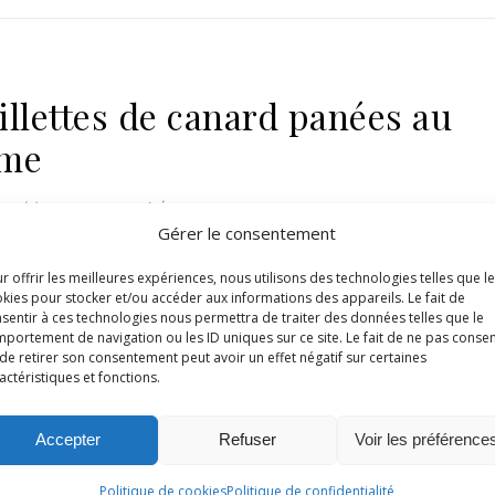
illettes de canard panées au
ame
12
/
Aucun commentaire
Gérer le consentement
LA SUITE
r offrir les meilleures expériences, nous utilisons des technologies telles que l
kies pour stocker et/ou accéder aux informations des appareils. Le fait de
sentir à ces technologies nous permettra de traiter des données telles que le
portement de navigation ou les ID uniques sur ce site. Le fait de ne pas consen
de retirer son consentement peut avoir un effet négatif sur certaines
actéristiques et fonctions.
Accepter
Refuser
Voir les préférence
Politique de cookies
Politique de confidentialité
,
,