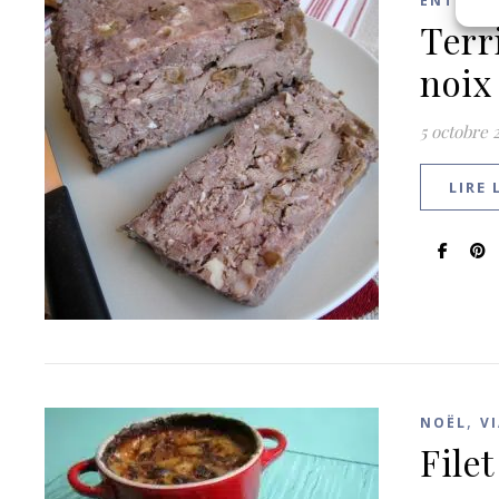
ENTRÉES
Terr
noix
5 octobre 
LIRE 
,
NOËL
V
File