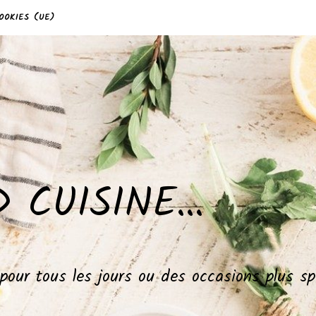
OOKIES (UE)
 CUISINE…
, pour tous les jours ou des occasions plus 