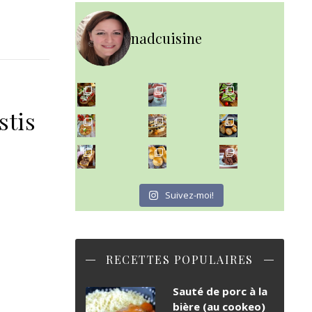
nadcuisine
~ NICE CREAM À LA FRAISE ~
Presque un mois que
stis
~ SALADE DE PÂTES AUX DEUX TOMATES THON ET BURRA
~ FINANCIERS MYRTILLES ET CITRON ~
Aujourd'hu
~ BUNS MAISON ~
~ GÂTEAU FONDANT CHOCO NOISETTE ~
Un peu de boulange par ici au
C'est lundi
Suivez-moi!
RECETTES POPULAIRES
Sauté de porc à la
bière (au cookeo)