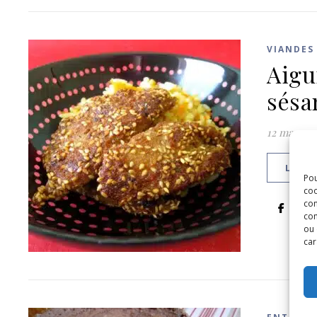
VIANDES
Aigu
sés
12 mars 20
LIRE 
Pou
coo
con
com
ou 
car