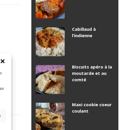
Cabillaud à
l’indienne
Biscuits apéro à la
moutarde et au
es
comté
tir
Maxi cookie coeur
coulant
s