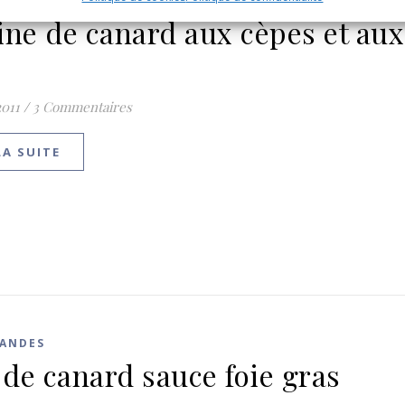
LÉGUMES
VIANDES
ine de canard aux cèpes et aux
2011
/
3 Commentaires
LA SUITE
IANDES
t de canard sauce foie gras