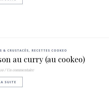
,
S & CRUSTACÉS
RECETTES COOKEO
son au curry (au cookeo)
19
/
Un commentaire
LA SUITE