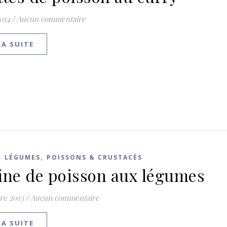
2014
/
Aucun commentaire
LA SUITE
,
,
LÉGUMES
POISSONS & CRUSTACÉS
ine de poisson aux légumes
re 2013
/
Aucun commentaire
LA SUITE