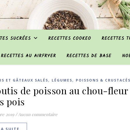
TES SUCRÉES
RECETTES COOKEO
RECETTES 
RECETTES AU AIRFRYER
RECETTES DE BASE
NO
,
,
IS ET GÂTEAUX SALÉS
LÉGUMES
POISSONS & CRUSTACÉ
outis de poisson au chou-fleur 
ts pois
re 2019
/
Aucun commentaire
LA SUITE