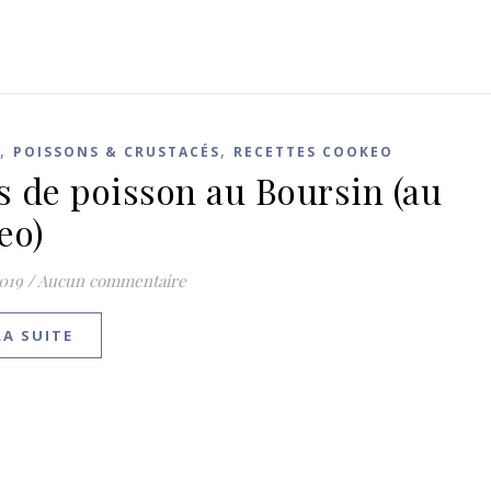
,
,
POISSONS & CRUSTACÉS
RECETTES COOKEO
ts de poisson au Boursin (au
eo)
2019
/
Aucun commentaire
LA SUITE