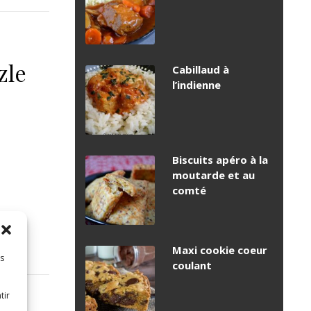
zle
Cabillaud à
l’indienne
Biscuits apéro à la
moutarde et au
comté
Maxi cookie coeur
es
coulant
tir