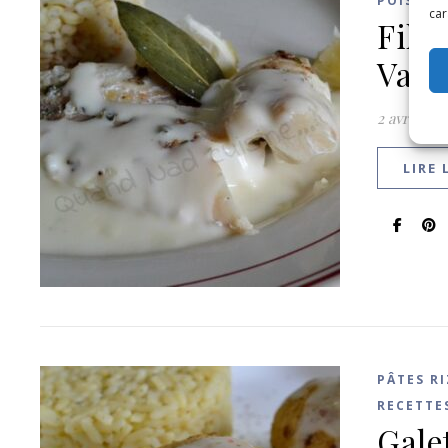
POISSON
car
File
Vap’
2 avril 201
LIRE 
PÂTES R
RECETTE
Gale