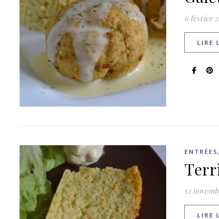
6 février 
LIRE 
ENTRÉES
Terr
12 novemb
LIRE 