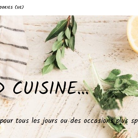
OOKIES (UE)
 CUISINE…
, pour tous les jours ou des occasions plus 