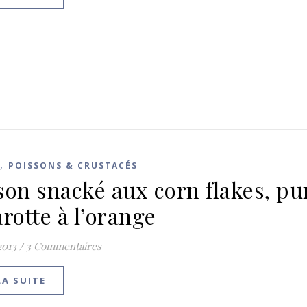
,
POISSONS & CRUSTACÉS
son snacké aux corn flakes, pu
arotte à l’orange
2013
/
3 Commentaires
LA SUITE