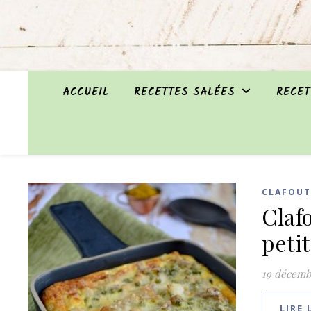
ACCUEIL
RECETTES SALÉES
RECET
CLAFOUT
Claf
peti
19 décemb
LIRE 