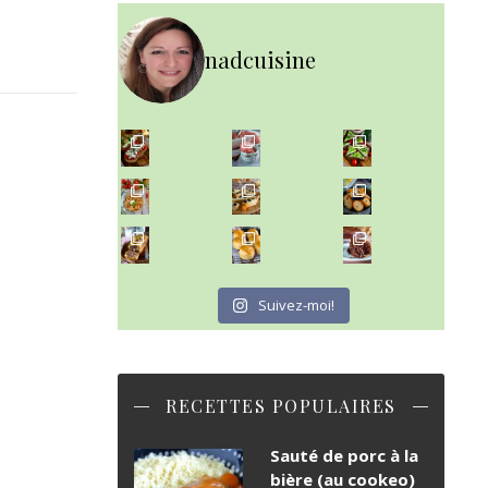
nadcuisine
~ NICE CREAM À LA FRAISE ~
Presque un mois que
~ SALADE DE PÂTES AUX DEUX TOMATES THON ET BURRA
~ FINANCIERS MYRTILLES ET CITRON ~
Aujourd'hu
~ BUNS MAISON ~
~ GÂTEAU FONDANT CHOCO NOISETTE ~
Un peu de boulange par ici au
C'est lundi
Suivez-moi!
RECETTES POPULAIRES
Sauté de porc à la
bière (au cookeo)