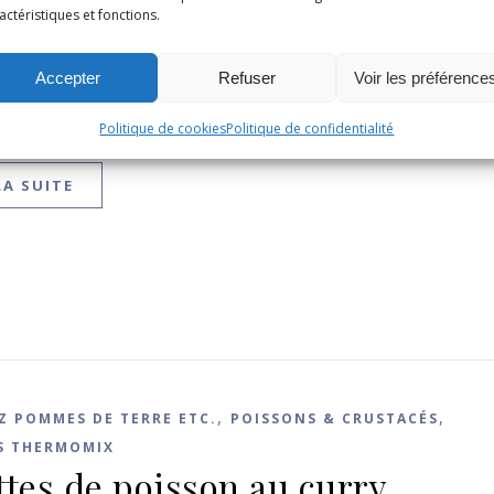
S & CRUSTACÉS
actéristiques et fonctions.
ts de lieu sauce crémeuse (au 
)
Accepter
Refuser
Voir les préférence
6
/
Aucun commentaire
Politique de cookies
Politique de confidentialité
LA SUITE
,
,
IZ POMMES DE TERRE ETC.
POISSONS & CRUSTACÉS
S THERMOMIX
ttes de poisson au curry