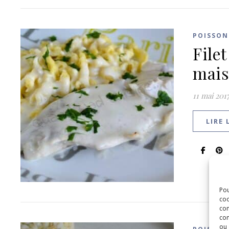
POISSON
File
mai
11 mai 201
LIRE 
Pou
coo
con
com
ou 