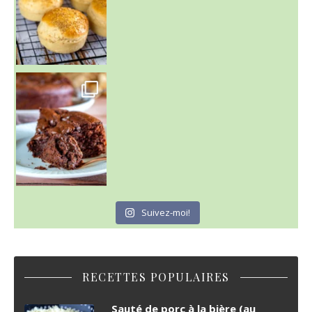
~ GÂTEAU FONDANT CHOCO NOISETTE ~
C'est lundi
Suivez-moi!
RECETTES POPULAIRES
Sauté de porc à la bière (au