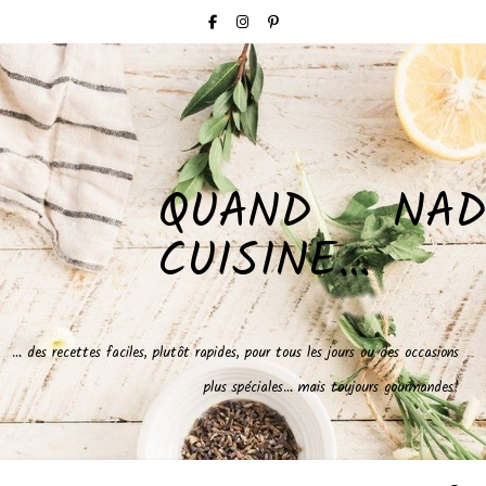
QUAND NAD
CUISINE…
… des recettes faciles, plutôt rapides, pour tous les jours ou des occasions
plus spéciales… mais toujours gourmandes!