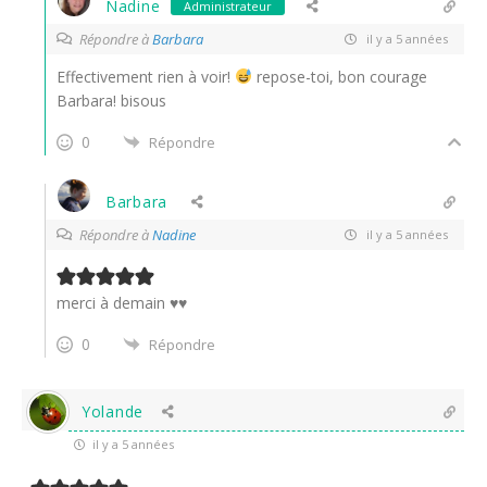
Nadine
Administrateur
Répondre à
Barbara
il y a 5 années
Effectivement rien à voir!
repose-toi, bon courage
Barbara! bisous
0
Répondre
Barbara
Répondre à
Nadine
il y a 5 années
merci à demain ♥♥
0
Répondre
Yolande
il y a 5 années