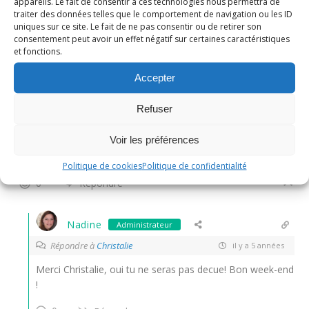
appareils. Le fait de consentir à ces technologies nous permettra de
avec le froid qui arrive cette recette de tarte à l’oignon
traiter des données telles que le comportement de navigation ou les ID
tombe à pic… cela nous réchauffera, pour un soir avec une
uniques sur ce site. Le fait de ne pas consentir ou de retirer son
consentement peut avoir un effet négatif sur certaines caractéristiques
bonne soupe.
et fonctions.
0
Répondre
Accepter
Christalie
Refuser
il y a 5 années
Voir les préférences
elle me plait bien cette tarte salée !! bises
Politique de cookies
Politique de confidentialité
0
Répondre
Nadine
Administrateur
Répondre à
Christalie
il y a 5 années
Merci Christalie, oui tu ne seras pas decue! Bon week-end
!