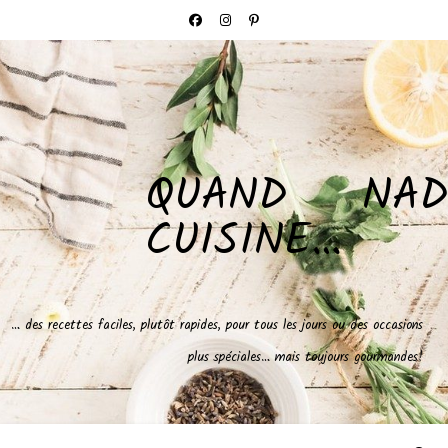
QUAND NAD
CUISINE…
… des recettes faciles, plutôt rapides, pour tous les jours ou des occasions
plus spéciales… mais toujours gourmandes!