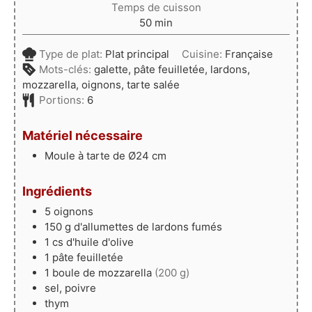
Temps de cuisson
minutes
50
min
Type de plat:
Plat principal
Cuisine:
Française
Mots-clés:
galette, pâte feuilletée, lardons,
mozzarella, oignons, tarte salée
Portions:
6
Matériel nécessaire
Moule à tarte de Ø24 cm
Ingrédients
5
oignons
150
g
d'allumettes de lardons fumés
1
cs
d'huile d'olive
1
pâte feuilletée
1
boule
de mozzarella
(200 g)
sel, poivre
thym