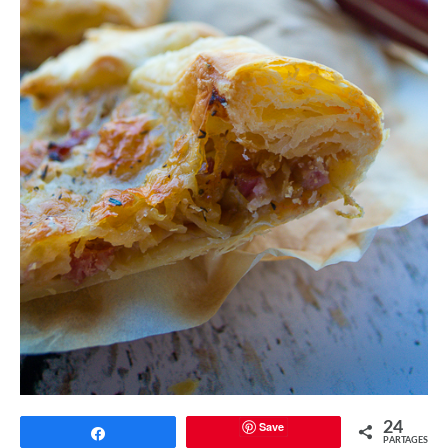
Save
24
Partagez
PARTAGES