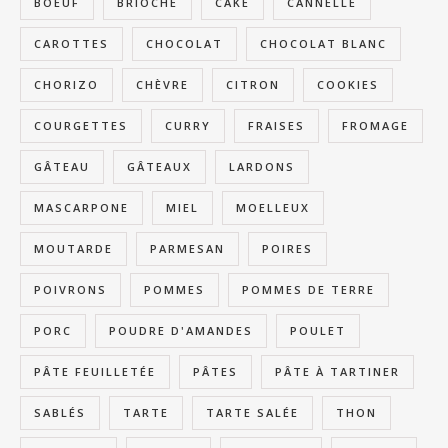
BOEUF
BRIOCHE
CAKE
CANNELLE
CAROTTES
CHOCOLAT
CHOCOLAT BLANC
CHORIZO
CHÈVRE
CITRON
COOKIES
COURGETTES
CURRY
FRAISES
FROMAGE
GÂTEAU
GÂTEAUX
LARDONS
MASCARPONE
MIEL
MOELLEUX
MOUTARDE
PARMESAN
POIRES
POIVRONS
POMMES
POMMES DE TERRE
PORC
POUDRE D'AMANDES
POULET
PÂTE FEUILLETÉE
PÂTES
PÂTE À TARTINER
SABLÉS
TARTE
TARTE SALÉE
THON