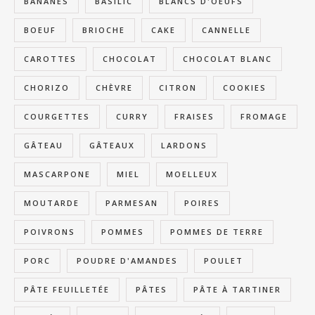
BANANES
BASILIC
BLANCS D'OEUFS
BOEUF
BRIOCHE
CAKE
CANNELLE
CAROTTES
CHOCOLAT
CHOCOLAT BLANC
CHORIZO
CHÈVRE
CITRON
COOKIES
COURGETTES
CURRY
FRAISES
FROMAGE
GÂTEAU
GÂTEAUX
LARDONS
MASCARPONE
MIEL
MOELLEUX
MOUTARDE
PARMESAN
POIRES
POIVRONS
POMMES
POMMES DE TERRE
PORC
POUDRE D'AMANDES
POULET
PÂTE FEUILLETÉE
PÂTES
PÂTE À TARTINER