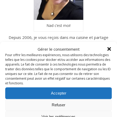
Nad c’est moi!
Depuis 2006, je vous reçois dans ma cuisine et partage
avec vous mes recettes gourmandes du quotidien.
Gérer le consentement
N’hésitez pas à me laisser un petit commentaire
Pour offrir les meilleures expériences, nous utilisons des technologies
si vous les testez à votre tour…
telles que les cookies pour stocker et/ou accéder aux informations des
appareils. Le fait de consentir à ces technologies nous permettra de
traiter des données telles que le comportement de navigation ou les ID
uniques sur ce site. Le fait de ne pas consentir ou de retirer son
INSTAGRAM
consentement peut avoir un effet négatif sur certaines caractéristiques
et fonctions.
Accepter
nadcuisine
Refuser
~ NICE CREAM À LA FRAISE ~
Presque un mois que
Voir les préférences