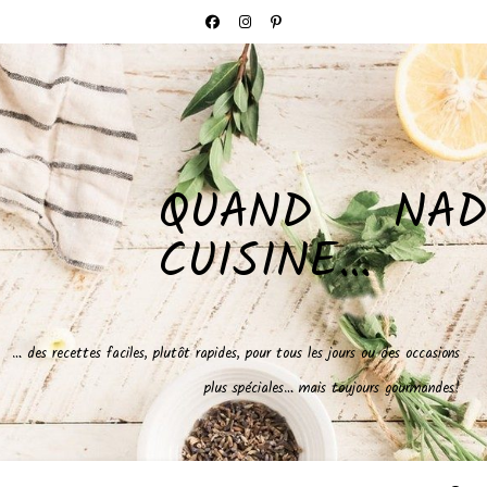
QUAND NAD
CUISINE…
… des recettes faciles, plutôt rapides, pour tous les jours ou des occasions
plus spéciales… mais toujours gourmandes!