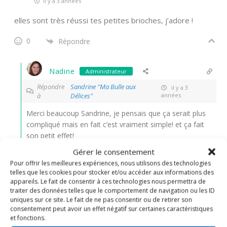
il y a 3 années
elles sont très réussi tes petites brioches, j’adore !
0
Répondre
Nadine
Administrateur
Répondre
Sandrine "Ma Bulle aux
il y a 3
à
Délices"
années
Merci beaucoup Sandrine, je pensais que ça serait plus
compliqué mais en fait c’est vraiment simple! et ça fait
son petit effet!
Gérer le consentement
1
Répondre
Pour offrir les meilleures expériences, nous utilisons des technologies
telles que les cookies pour stocker et/ou accéder aux informations des
appareils. Le fait de consentir à ces technologies nous permettra de
jean-patrice
traiter des données telles que le comportement de navigation ou les ID
uniques sur ce site. Le fait de ne pas consentir ou de retirer son
il y a 3 années
consentement peut avoir un effet négatif sur certaines caractéristiques
et fonctions.