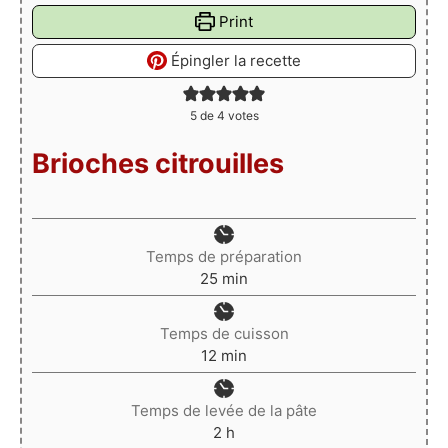
Print
Épingler la recette
5
de
4
votes
Brioches citrouilles
Temps de préparation
minutes
25
min
Temps de cuisson
minutes
12
min
Temps de levée de la pâte
heures
2
h