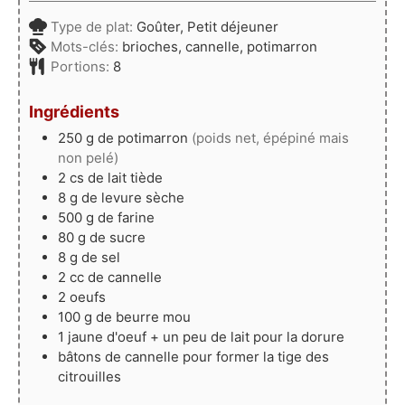
Type de plat:
Goûter, Petit déjeuner
Mots-clés:
brioches, cannelle, potimarron
Portions:
8
Ingrédients
250
g
de potimarron
(poids net, épépiné mais
non pelé)
2
cs
de lait tiède
8
g
de levure sèche
500
g
de farine
80
g
de sucre
8
g
de sel
2
cc
de cannelle
2
oeufs
100
g
de beurre mou
1
jaune
d'oeuf + un peu de lait pour la dorure
bâtons de cannelle pour former la tige des
citrouilles