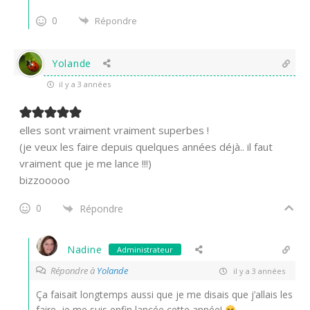
0
Répondre
Yolande
il y a 3 années
elles sont vraiment vraiment superbes !
(je veux les faire depuis quelques années déjà.. il faut
vraiment que je me lance !!!)
bizzooooo
0
Répondre
Nadine
Administrateur
Répondre à
Yolande
il y a 3 années
Ça faisait longtemps aussi que je me disais que j’allais les
faire, je me suis enfin lancée cette année!