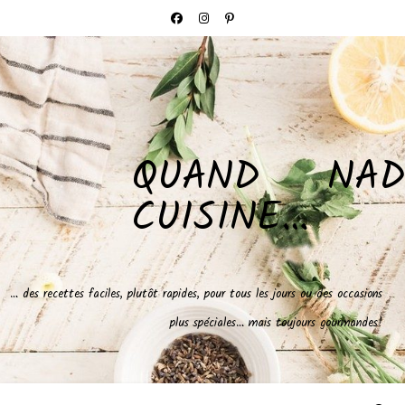
QUAND NAD
CUISINE…
… des recettes faciles, plutôt rapides, pour tous les jours ou des occasions
plus spéciales… mais toujours gourmandes!