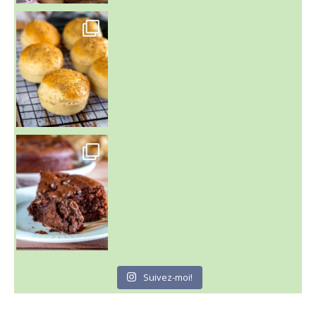
~ BUNS MAISON ~
Un peu de boulange par ici au
~ GÂTEAU FONDANT CHOCO NOISETTE ~
C'est lundi
Suivez-moi!