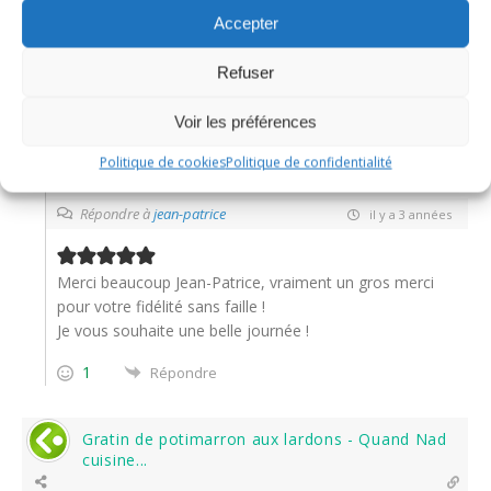
Quelle idée originale!! Un vrai travail d’artiste.. Bravo Nad.
Accepter
et merci pour ce partage de recette qui me plait
énormément..
Refuser
0
Répondre
Voir les préférences
Politique de cookies
Politique de confidentialité
Nadine
Répondre à
jean-patrice
il y a 3 années
Merci beaucoup Jean-Patrice, vraiment un gros merci
pour votre fidélité sans faille !
Je vous souhaite une belle journée !
1
Répondre
Gratin de potimarron aux lardons - Quand Nad
cuisine...