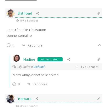
thithoad
il y a 3 années
une très jolie réalisation
bonne semaine
0
Répondre
Nadine
Administrateur
Répondre à
thithoad
il y a 3 années
Merci Annyvonne! belle soirée!
0
Répondre
Barbara
il y a 3 années