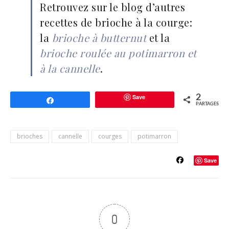
Retrouvez sur le blog d’autres
recettes de brioche à la courge:
la
brioche à butternut
et la
brioche roulée au potimarron et
à la cannelle
.
Save
2
Partagez
PARTAGES
brioches
cannelle
courges
potimarron
Save
0