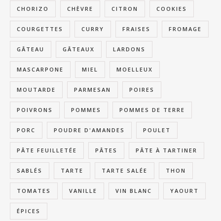
CHORIZO
CHÈVRE
CITRON
COOKIES
COURGETTES
CURRY
FRAISES
FROMAGE
GÂTEAU
GÂTEAUX
LARDONS
MASCARPONE
MIEL
MOELLEUX
MOUTARDE
PARMESAN
POIRES
POIVRONS
POMMES
POMMES DE TERRE
PORC
POUDRE D'AMANDES
POULET
PÂTE FEUILLETÉE
PÂTES
PÂTE À TARTINER
SABLÉS
TARTE
TARTE SALÉE
THON
TOMATES
VANILLE
VIN BLANC
YAOURT
ÉPICES