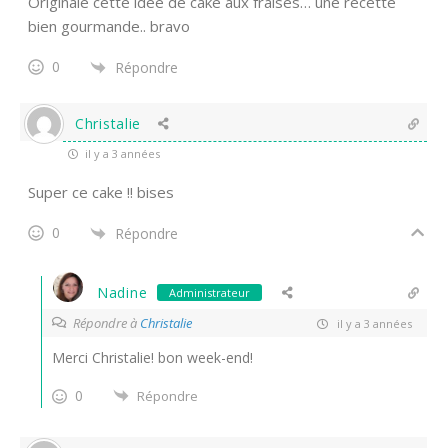
Originale cette idée de cake aux fraises… une recette
bien gourmande.. bravo
0
Répondre
Christalie
il y a 3 années
Super ce cake !! bises
0
Répondre
Nadine
Administrateur
Répondre à
Christalie
il y a 3 années
Merci Christalie! bon week-end!
0
Répondre