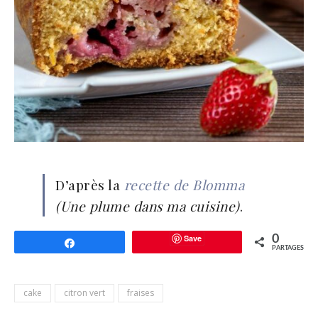
D’après la
recette de Blomma
(Une plume dans ma cuisine)
.
Save
0
Partagez
PARTAGES
cake
citron vert
fraises