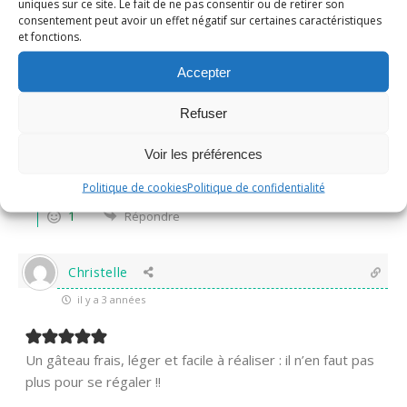
uniques sur ce site. Le fait de ne pas consentir ou de retirer son
très beau cake
consentement peut avoir un effet négatif sur certaines caractéristiques
bonne journée
et fonctions.
0
Répondre
Accepter
Refuser
Nadine
Administrateur
Répondre à
thithoad
il y a 3 années
Voir les préférences
Merci Annyvonne! bon début de semaine!
Politique de cookies
Politique de confidentialité
1
Répondre
Christelle
il y a 3 années
Un gâteau frais, léger et facile à réaliser : il n’en faut pas
plus pour se régaler !!