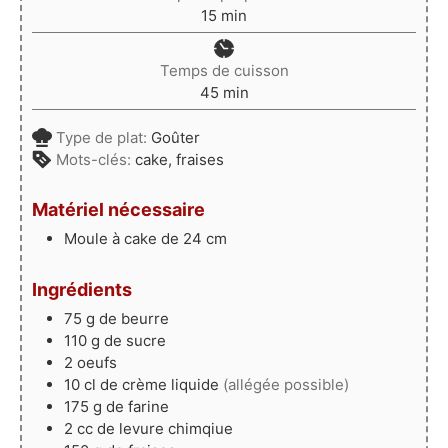
minutes
15
min
Temps de cuisson
minutes
45
min
Type de plat:
Goûter
Mots-clés:
cake, fraises
Matériel nécessaire
Moule à cake de 24 cm
Ingrédients
75
g
de beurre
110
g
de sucre
2
oeufs
10
cl
de crème liquide
(allégée possible)
175
g
de farine
2
cc
de levure chimqiue