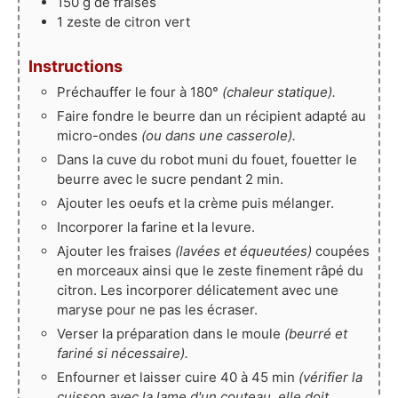
150
g
de fraises
1
zeste
de citron vert
Instructions
Préchauffer le four à 180°
(chaleur statique).
Faire fondre le beurre dan un récipient adapté au
micro-ondes
(ou dans une casserole).
Dans la cuve du robot muni du fouet, fouetter le
beurre avec le sucre pendant 2 min.
Ajouter les oeufs et la crème puis mélanger.
Incorporer la farine et la levure.
Ajouter les fraises
(lavées et équeutées)
coupées
en morceaux ainsi que le zeste finement râpé du
citron. Les incorporer délicatement avec une
maryse pour ne pas les écraser.
Verser la préparation dans le moule
(beurré et
fariné si nécessaire).
Enfourner et laisser cuire 40 à 45 min
(vérifier la
cuisson avec la lame d'un couteau, elle doit