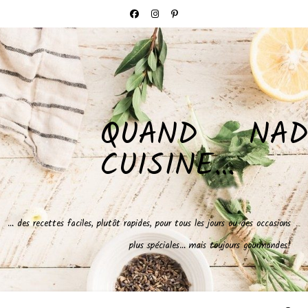
QUAND NAD
CUISINE…
… des recettes faciles, plutôt rapides, pour tous les jours ou des occasions
plus spéciales… mais toujours gourmandes!