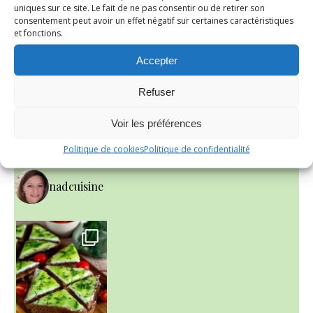
Nad c’est moi!
uniques sur ce site. Le fait de ne pas consentir ou de retirer son
consentement peut avoir un effet négatif sur certaines caractéristiques
et fonctions.
Depuis 2006, je vous reçois dans ma cuisine et partage
avec vous mes recettes gourmandes du quotidien.
Accepter
N’hésitez pas à me laisser un petit commentaire
si vous les testez à votre tour…
Refuser
Voir les préférences
INSTAGRAM
Politique de cookies
Politique de confidentialité
nadcuisine