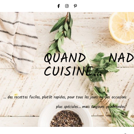
QUAND NAD
CUISINE…
… des recettes faciles, plutôt rapides, pour tous les jours ou des occasions
plus spéciales… mais toujours gourmandes!