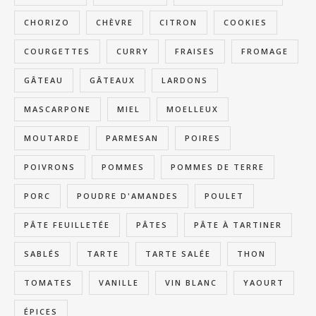
CHORIZO
CHÈVRE
CITRON
COOKIES
COURGETTES
CURRY
FRAISES
FROMAGE
GÂTEAU
GÂTEAUX
LARDONS
MASCARPONE
MIEL
MOELLEUX
MOUTARDE
PARMESAN
POIRES
POIVRONS
POMMES
POMMES DE TERRE
PORC
POUDRE D'AMANDES
POULET
PÂTE FEUILLETÉE
PÂTES
PÂTE À TARTINER
SABLÉS
TARTE
TARTE SALÉE
THON
TOMATES
VANILLE
VIN BLANC
YAOURT
ÉPICES