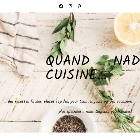
QUAND NAD
CUISINE…
… des recettes faciles, plutôt rapides, pour tous les jours ou des occasions
plus spéciales… mais toujours gourmandes!