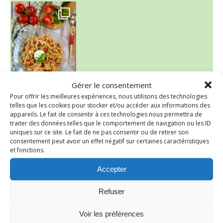
~ SALADE DE PÂTES AUX DEUX TOMATES THON ET BURRA
Gérer le consentement
~ FINANCIERS MYRTILLES ET CITRON ~
Pour offrir les meilleures expériences, nous utilisons des technologies
Aujourd'hu
telles que les cookies pour stocker et/ou accéder aux informations des
appareils. Le fait de consentir à ces technologies nous permettra de
traiter des données telles que le comportement de navigation ou les ID
uniques sur ce site. Le fait de ne pas consentir ou de retirer son
consentement peut avoir un effet négatif sur certaines caractéristiques
et fonctions.
Accepter
Refuser
Voir les préférences