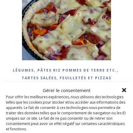
,
,
LÉGUMES
PÂTES RIZ POMMES DE TERRE ETC.
TARTES SALÉES, FEUILLETÉS ET PIZZAS
Tarte pommes de terre
Gérer le consentement
potimarron raclette
Pour offrir les meilleures expériences, nous utilisons des technologies
telles que les cookies pour stocker et/ou accéder aux informations des
appareils. Le fait de consentir à ces technologies nous permettra de
28 janvier 2025
/
4 Commentaires
traiter des données telles que le comportement de navigation ou les ID
uniques sur ce site. Le fait de ne pas consentir ou de retirer son
consentement peut avoir un effet négatif sur certaines caractéristiques
LIRE LA SUITE
et fonctions.