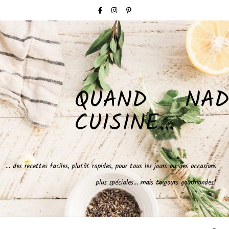
QUAND NAD
CUISINE…
… des recettes faciles, plutôt rapides, pour tous les jours ou des occasions
plus spéciales… mais toujours gourmandes!