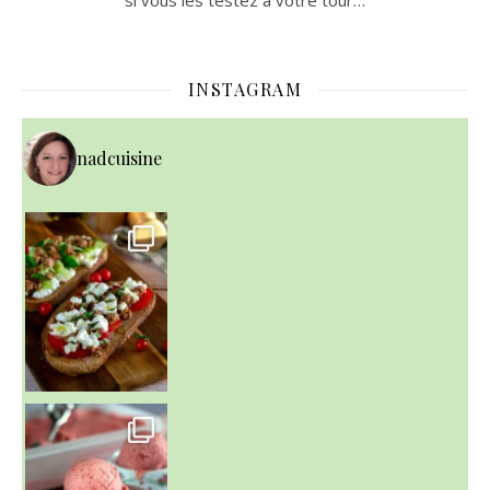
si vous les testez à votre tour…
INSTAGRAM
nadcuisine
~ NICE CREAM À LA FRAISE ~
Presque un mois que