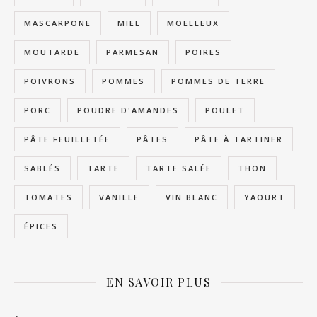
MASCARPONE
MIEL
MOELLEUX
MOUTARDE
PARMESAN
POIRES
POIVRONS
POMMES
POMMES DE TERRE
PORC
POUDRE D'AMANDES
POULET
PÂTE FEUILLETÉE
PÂTES
PÂTE À TARTINER
SABLÉS
TARTE
TARTE SALÉE
THON
TOMATES
VANILLE
VIN BLANC
YAOURT
ÉPICES
EN SAVOIR PLUS