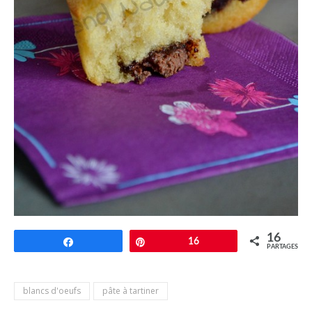
16
Partagez
Épingle
16
PARTAGES
blancs d'oeufs
pâte à tartiner