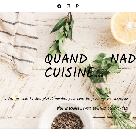
QUAND NAD
CUISINE…
… des recettes faciles, plutôt rapides, pour tous les jours ou des occasions
plus spéciales… mais toujours gourmandes!