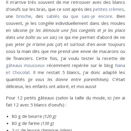
Il m’arrive très souvent de me retrouver avec des blancs
d’oeufs sur les bras, que ce soit après des
petites crèmes
,
une
brioche
, des
sablés
ou
que sais-je encore
. Bien
souvent, je les congèle individuellement dans des moules
en silicone
(je les démoule une fois congelés et je les place
dans une boîte ou un sac)
ce qui me permet d’abord de ne
pas jeter
(je n’aime pas ça!
) et surtout d’en avoir toujours
sous la main dès que me prend une envie de macarons ou
de financiers. Cette fois, j’ai voulu tester la recette de
gâteaux mousseux
récemment repérée sur le blog
Nana
et Chocolat
. Il me restait 5 blancs, j’ai donc adapté les
quantités
(je vous les donne entre parenthèses)
. C’était
délicieux, les enfants ont adoré, et moi aussi!
Pour 12 petits gâteaux (selon la taille du moule, ici j’en ai
fait 12 avec 5 blancs d’oeufs) :
80 g de beurre
(120 g)
80 g de farine
(130 g)
2 cc de levure chimique
(idem)