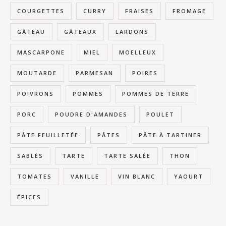
COURGETTES
CURRY
FRAISES
FROMAGE
GÂTEAU
GÂTEAUX
LARDONS
MASCARPONE
MIEL
MOELLEUX
MOUTARDE
PARMESAN
POIRES
POIVRONS
POMMES
POMMES DE TERRE
PORC
POUDRE D'AMANDES
POULET
PÂTE FEUILLETÉE
PÂTES
PÂTE À TARTINER
SABLÉS
TARTE
TARTE SALÉE
THON
TOMATES
VANILLE
VIN BLANC
YAOURT
ÉPICES