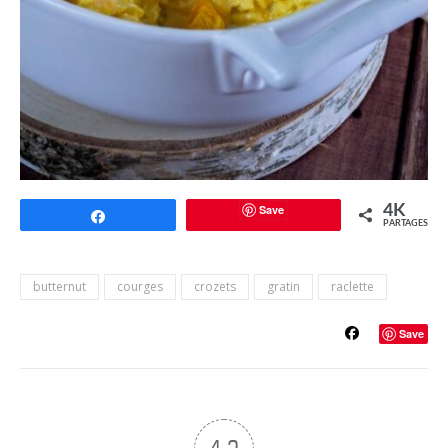
Save
4K
Partagez
PARTAGES
butternut
courges
crozets
gratin
raclette
Save