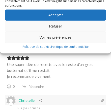
consentement peut avoir un effet négatif sur certaines caractéristiques
Et ben tu vois avant cette box, je n’avais jamais fait
et fonctions.
attention qu’on trouvait les crozets en version fraîche!
Accepter
Oui délicieux ce fromage, bien savoureux!
1
Répondre
Refuser
Voir les préférences
olive
Politique de cookies
Politique de confidentialité
il y a 2 années
Une super idée de recette avec le reste d’un gros
butternut qu’il me restait.
Je recommande vivement
0
Répondre
Christelle
il y a 2 années