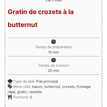
5
de
3
votes
Gratin de crozets à la
butternut
Temps de préparation
minutes
15
min
Temps de cuisson
minutes
20
min
Type de plat:
Plat principal
Mots-clés:
bacon, butternut, crozets, fromage
râpé, gratin, raclette
Portions:
5