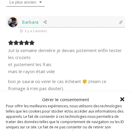
Le plus ancien
Barbara
il y a 2 années
zut la semaine dernière je devais justement enfin tester
les crozets
et justement les frais
mais le rayon était vide
bon je saurai où venir le cas échéant
(miam ce
fromage à n’en pas douter)
Gérer le consentement
0
Répondre
Pour offrir les meilleures expériences, nous utilisons des technologies
telles que les cookies pour stocker et/ou accéder aux informations des
appareils. Le fait de consentir à ces technologies nous permettra de
Nadine
Administrateur
traiter des données telles que le comportement de navigation ou les ID
Répondre à
Barbara
uniques sur ce site. Le fait de ne pas consentir ou de retirer son
il y a 2 années