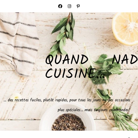
QUAND NAD
CUISINE…
… des recettes faciles, plutôt rapides, pour tous les jours ou des occasions
plus spéciales… mais toujours gourmandes!