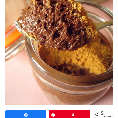
5
Partagez
Épingle
5
PARTAGES