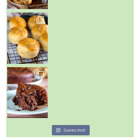
~ BUNS MAISON ~
Un peu de boulange par ici au
~ GÂTEAU FONDANT CHOCO NOISETTE ~
C'est lundi
Suivez-moi!