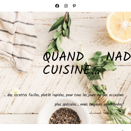
QUAND NAD
CUISINE…
… des recettes faciles, plutôt rapides, pour tous les jours ou des occasions
plus spéciales… mais toujours gourmandes!