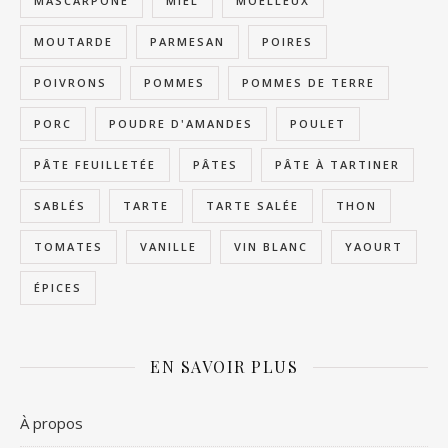
MASCARPONE
MIEL
MOELLEUX
MOUTARDE
PARMESAN
POIRES
POIVRONS
POMMES
POMMES DE TERRE
PORC
POUDRE D'AMANDES
POULET
PÂTE FEUILLETÉE
PÂTES
PÂTE À TARTINER
SABLÉS
TARTE
TARTE SALÉE
THON
TOMATES
VANILLE
VIN BLANC
YAOURT
ÉPICES
EN SAVOIR PLUS
À propos