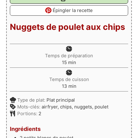
Épingler la recette
Nuggets de poulet aux chips
Temps de préparation
minutes
15
min
Temps de cuisson
minutes
13
min
Type de plat:
Plat principal
Mots-clés:
airfryer, chips, nuggets, poulet
Portions:
2
Ingrédients
2
petits blancs
de poulet