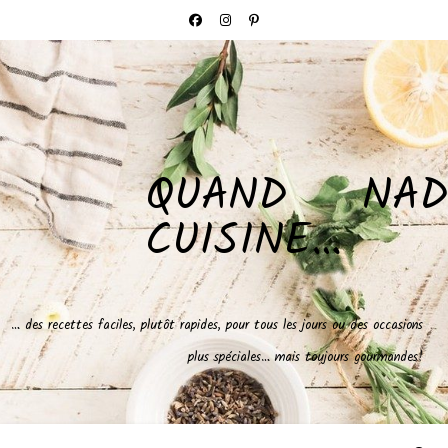
QUAND NAD
CUISINE…
… des recettes faciles, plutôt rapides, pour tous les jours ou des occasions
plus spéciales… mais toujours gourmandes!