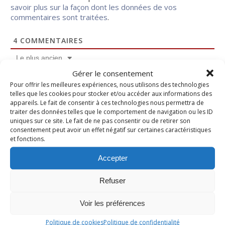
savoir plus sur la façon dont les données de vos
commentaires sont traitées
.
4
COMMENTAIRES
Le plus ancien
Gérer le consentement
Pour offrir les meilleures expériences, nous utilisons des technologies
Christalie
telles que les cookies pour stocker et/ou accéder aux informations des
appareils. Le fait de consentir à ces technologies nous permettra de
il y a 2 mois
traiter des données telles que le comportement de navigation ou les ID
uniques sur ce site. Le fait de ne pas consentir ou de retirer son
C’est super bon ça ! bisous
consentement peut avoir un effet négatif sur certaines caractéristiques
et fonctions.
0
Répondre
Accepter
Nadine
Administrateur
Refuser
Répondre à
Christalie
il y a 2 mois
Voir les préférences
Oui trop bon!
Politique de cookies
Politique de confidentialité