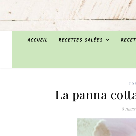
ACCUEIL
RECETTES SALÉES
RECET
CR
La panna cotta
8 mars