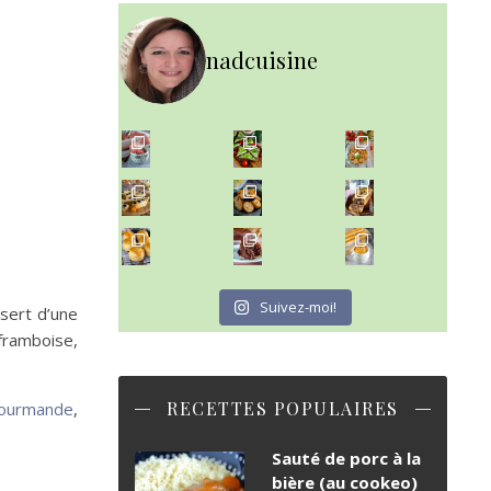
nadcuisine
~ NICE CREAM À LA FRAISE ~
~ SALADE DE PÂTES AUX DEUX TOMATES THON ET BURRA
Presque un mois que
~ FINANCIERS MYRTILLES ET CITRON ~
Aujourd'hu
~ BUNS MAISON ~
~ GÂTEAU FONDANT CHOCO NOISETTE ~
Un peu de boulange par ici au
C'est lundi
Suivez-moi!
ssert d’une
(framboise,
RECETTES POPULAIRES
Gourmande
,
Sauté de porc à la
bière (au cookeo)