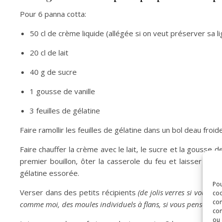
Pour 6 panna cotta:
50 cl de crème liquide (allégée si on veut préserver sa li
20 cl de lait
40 g de sucre
1 gousse de vanille
3 feuilles de gélatine
Faire ramollir les feuilles de gélatine dans un bol deau froide
Faire chauffer la crème avec le lait, le sucre et la gousse de
premier bouillon, ôter la casserole du feu et laisser infu
gélatine essorée.
Pou
Verser dans des petits récipients
(de jolis verres si vous 
coo
con
comme moi, des moules individuels à flans, si vous pensez les
com
ou 