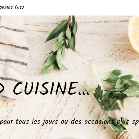
OOKIES (UE)
 CUISINE…
, pour tous les jours ou des occasions plus 