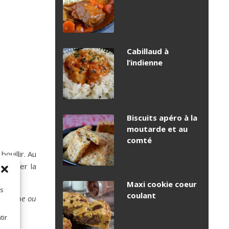
Cabillaud à
l’indienne
Biscuits apéro à la
moutarde et au
comté
ouillir. Au
corporer la
Maxi cookie coeur
es
coulant
silicone ou
tir