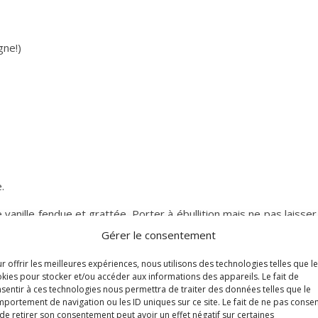
gne!)
.
 vanille fendue et grattée. Porter à ébullition mais ne pas laisser b
ser la vanille pendant quelques instants. Retirer la gousse et in
Gérer le consentement
r offrir les meilleures expériences, nous utilisons des technologies telles que l
ne comptez pas démouler la panna cotta ou alors de petits moules en 
kies pour stocker et/ou accéder aux informations des appareils. Le fait de
sentir à ces technologies nous permettra de traiter des données telles que le
 démouler).
portement de navigation ou les ID uniques sur ce site. Le fait de ne pas consen
de retirer son consentement peut avoir un effet négatif sur certaines