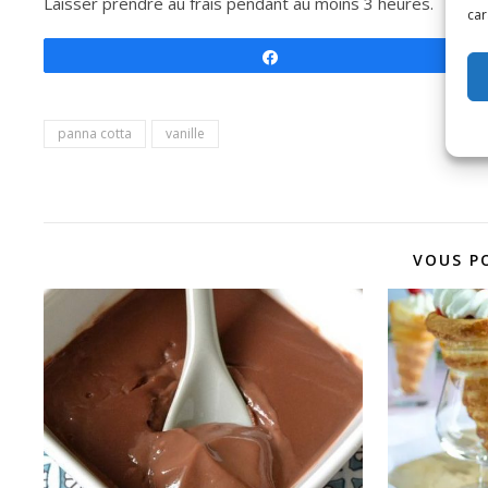
Laisser prendre au frais pendant au moins 3 heures.
car
Partagez
panna cotta
vanille
VOUS P