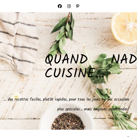
QUAND NAD
CUISINE…
… des recettes faciles, plutôt rapides, pour tous les jours ou des occasions
plus spéciales… mais toujours gourmandes!