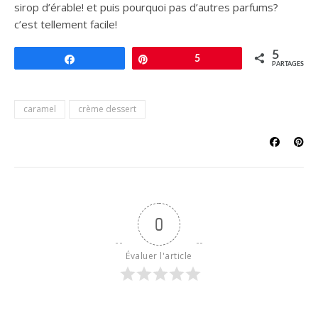
sirop d’érable! et puis pourquoi pas d’autres parfums?
c’est tellement facile!
5
Partagez
Épingle
5
PARTAGES
caramel
crème dessert
0
Évaluer l'article