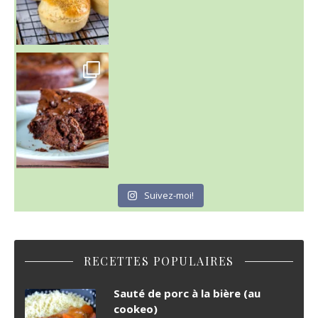
~ GÂTEAU FONDANT CHOCO NOISETTE ~
C'est lundi
Suivez-moi!
RECETTES POPULAIRES
Sauté de porc à la bière (au
cookeo)