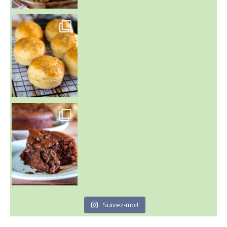
~ BUNS MAISON ~
Un peu de boulange par ici au
~ GÂTEAU FONDANT CHOCO NOISETTE ~
C'est lundi
Suivez-moi!