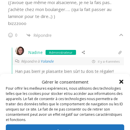
(j’avoue que même moi alsacienne, je ne la fais pas..
j’achète chez mon boulanger….. (qui la fait passer au
laminoir pour te dire..;) )
bizzzooo
0
Répondre
Nadine
Administrateur
Répondre à
Yolande
il y a 4 années
Han pas bien! je plaisante bien sûr! tu dois te régaler!
bisous ma belle
Gérer le consentement
Pour offrir les meilleures expériences, nous utilisons des technologies
0
Répondre
telles que les cookies pour stocker et/ou accéder aux informations des
appareils. Le fait de consentir à ces technologies nous permettra de
traiter des données telles que le comportement de navigation ou les ID
Julie
uniques sur ce site. Le fait de ne pas consentir ou de retirer son
consentement peut avoir un effet négatif sur certaines caractéristiques
il y a 2 années
et fonctions.
Bonjour, est-il possible de congeler la pate en boule si on