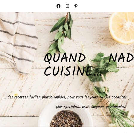
QUAND NAD
CUISINE…
… des recettes faciles, plutôt rapides, pour tous les jours ou des occasions
plus spéciales… mais toujours gourmandes!