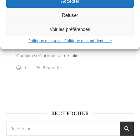
Accepter
en a trop fait?
Refuser
0
Répondre
Voir les préférences
Nadine
Administrateur
Politique de cookies
Politique de confidentialité
Répondre à
Julie
il y a 2 années
Oui bien sûr! bonne soirée Julie!
0
Répondre
RECHERCHER