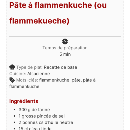
Pâte à flammenkuche (ou
flammekueche)
Temps de préparation
minutes
5
min
Type de plat:
Recette de base
Cuisine:
Alsacienne
Mots-clés:
flammenkuche, pâte, pâte à
flammenkuche
Ingrédients
300
g
de farine
1
grosse pincée
de sel
2
bonnes cs
d'huile neutre
15
cl
d'eau tiède