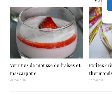
VOUS P
Verrines de mousse de fraises et
Petites cr
mascarpone
thermomix
20 mai 2016
12 mai 2009