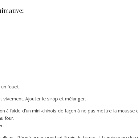
guimauve:
 un fouet.
ant vivement. Ajouter le sirop et mélanger.
on à l’aide d’un mini-chinois de façon à ne pas mettre la mousse 
u four.
r.
amallows. Réenfourner pendant 5 min, le temps à la guimauve de