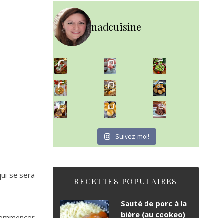
nadcuisine
~ NICE CREAM À LA FRAISE ~
Presque un mois que
~ SALADE DE PÂTES AUX DEUX TOMATES THON ET BURRA
~ FINANCIERS MYRTILLES ET CITRON ~
Aujourd'hu
~ BUNS MAISON ~
~ GÂTEAU FONDANT CHOCO NOISETTE ~
Un peu de boulange par ici au
C'est lundi
Suivez-moi!
qui se sera
RECETTES POPULAIRES
Sauté de porc à la
bière (au cookeo)
 commencer