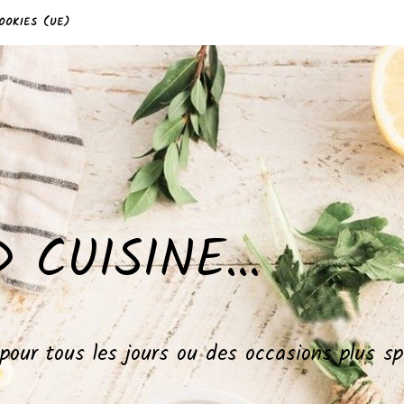
OOKIES (UE)
 CUISINE…
, pour tous les jours ou des occasions plus 