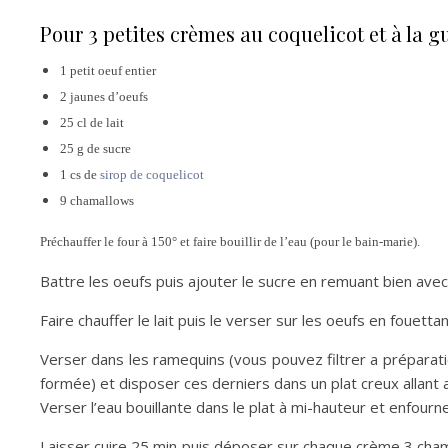
Pour 3 petites crèmes au coquelicot et à la 
1 petit oeuf entier
2 jaunes d’oeufs
25 cl de lait
25 g de sucre
1 cs de
sirop de coquelicot
9 chamallows
Préchauffer le four à 150° et faire bouillir de l’eau (pour le bain-marie).
Battre les oeufs puis ajouter le sucre en remuant bien avec
Faire chauffer le lait puis le verser sur les oeufs en fouett
Verser dans les ramequins (vous pouvez filtrer a préparati
formée) et disposer ces derniers dans un plat creux allant a
Verser l’eau bouillante dans le plat à mi-hauteur et enfourne
Laisser cuire 25 min puis déposer sur chaque crème 3 ch