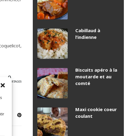
Cabillaud à
l’indienne
coquelicot,
Biscuits apéro à la
moutarde et au
0
comté
PARTAGES
es
Maxi cookie coeur
tir
coulant