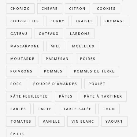
CHORIZO
CHÈVRE
CITRON
COOKIES
COURGETTES
CURRY
FRAISES
FROMAGE
GÂTEAU
GÂTEAUX
LARDONS
MASCARPONE
MIEL
MOELLEUX
MOUTARDE
PARMESAN
POIRES
POIVRONS
POMMES
POMMES DE TERRE
PORC
POUDRE D'AMANDES
POULET
PÂTE FEUILLETÉE
PÂTES
PÂTE À TARTINER
SABLÉS
TARTE
TARTE SALÉE
THON
TOMATES
VANILLE
VIN BLANC
YAOURT
ÉPICES