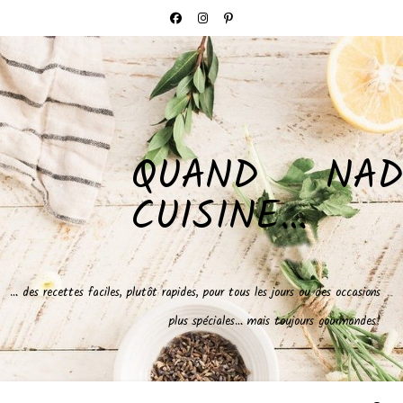
QUAND NAD
CUISINE…
… des recettes faciles, plutôt rapides, pour tous les jours ou des occasions
plus spéciales… mais toujours gourmandes!