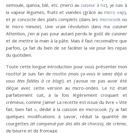
semoule, quinoa, blé, etc. (merci au
cuiseur à riz
), je cuis à
la vapeur légumes, fruits et viandes (grâce au
micro vap
),
et je concocte des plats complets (dans les
microcook
ou
le micro minute). Une vraie révolution dans ma cuisine!
Attention, j’en ai pas pour autant perdu le goût de cuisiner
et de mettre la main à la pâte. Mais il faut reconnaître que
parfois, ça fait du bien de se faciliter la vie pour les repas
du quotidien.
Toute cette longue introduction pour vous présenter mon
risotto! Je suis fan de risotto
(mais ça vous le savez déjà si
vous êtes fidèles à ce blog!)
, et j’avoue ne pas avoir été
déçue avec cette version au micro-ondes. Le riz était
parfaitement cuit, à la fois légèrement croquant et
crémeux, comme j’aime! La recette est issue du livre « Vite
fait, bien fait », dédié à la cuisson en microcook. J’y ai fait
quelques modifications à savoir, réduit la quantité de
courgettes
(et compensé par des dés de chorizo)
, de crème,
de beurre et de fromage.