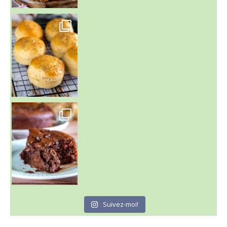
~ BUNS MAISON ~
Un peu de boulange par ici au
~ GÂTEAU FONDANT CHOCO NOISETTE ~
C'est lundi
Suivez-moi!