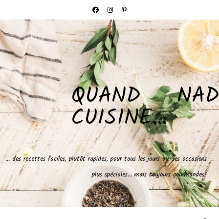
QUAND NAD
CUISINE…
… des recettes faciles, plutôt rapides, pour tous les jours ou des occasions
plus spéciales… mais toujours gourmandes!