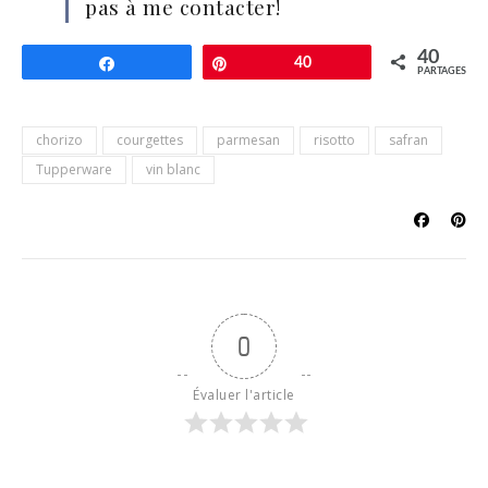
pas à me contacter!
40
Partagez
Épingle
40
PARTAGES
chorizo
courgettes
parmesan
risotto
safran
Tupperware
vin blanc
0
Évaluer l'article