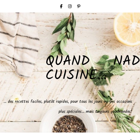
QUAND NAD
CUISINE…
… des recettes faciles, plutôt rapides, pour tous les jours ou des occasions
plus spéciales… mais toujours gourmandes!