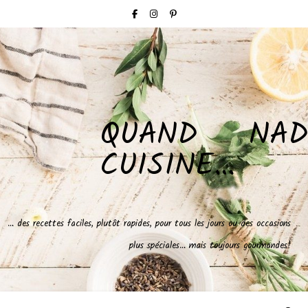
QUAND NAD
CUISINE…
… des recettes faciles, plutôt rapides, pour tous les jours ou des occasions
plus spéciales… mais toujours gourmandes!