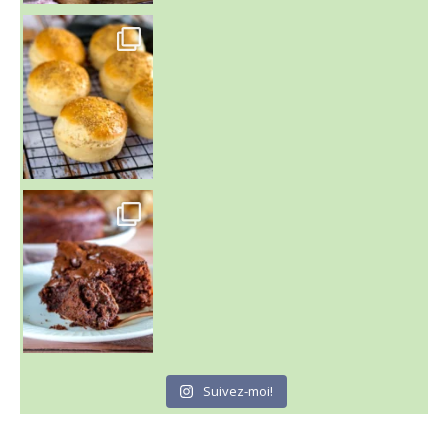
~ BUNS MAISON ~
Un peu de boulange par ici au
~ GÂTEAU FONDANT CHOCO NOISETTE ~
C'est lundi
Suivez-moi!