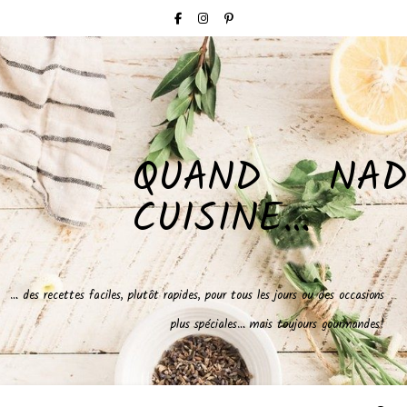
QUAND NAD
CUISINE…
… des recettes faciles, plutôt rapides, pour tous les jours ou des occasions
plus spéciales… mais toujours gourmandes!