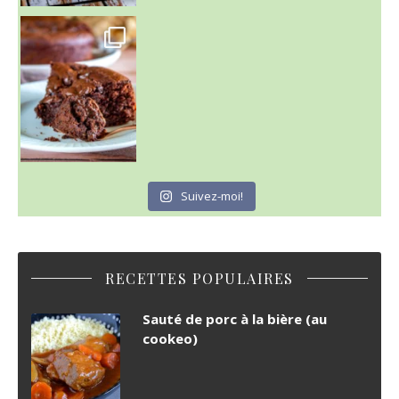
~ GÂTEAU FONDANT CHOCO NOISETTE ~
C'est lundi
Suivez-moi!
RECETTES POPULAIRES
Sauté de porc à la bière (au
cookeo)