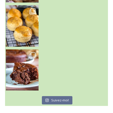
~ BUNS MAISON ~
Un peu de boulange par ici au
~ GÂTEAU FONDANT CHOCO NOISETTE ~
C'est lundi
Suivez-moi!