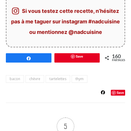
Si vous testez cette recette, n’hésitez
pas à me taguer sur instagram #nadcuisine
ou mentionnez @nadcuisine
Save
160
Partagez
PARTAGES
bacon
chèvre
tartelettes
thym
Save
5