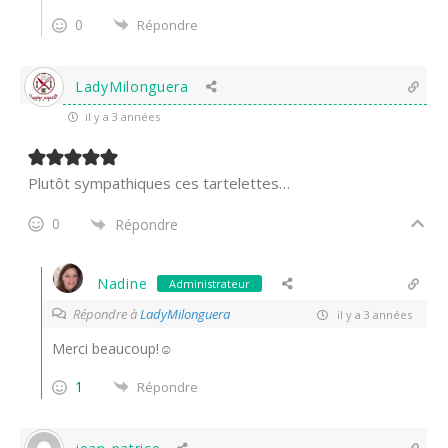
0
Répondre
LadyMilonguera
il y a 3 années
Plutôt sympathiques ces tartelettes…
0
Répondre
Nadine
Administrateur
Répondre à
LadyMilonguera
il y a 3 années
Merci beaucoup!☺
1
Répondre