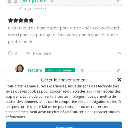
jean-patrice
il y a 3 années
C’est une très bonne idée pour notre apéro ce weekend…
Merci pour ce partage et bon week-end à vous et votre
petite famille
0
Répondre
Nadine
Administrateur
Répondre à
jean-patrice
Gérer le consentement
il y a 3 années
Pour offrir les meilleures expériences, nous utilisons des technologies
Vous allez vous régaler! Passez un bon week-end
telles que les cookies pour stocker et/ou accéder aux informations des
également Jean -Patrice!
appareils. Le fait de consentir à ces technologies nous permettra de
traiter des données telles que le comportement de navigation ou les ID
1
Répondre
uniques sur ce site. Le fait de ne pas consentir ou de retirer son
consentement peut avoir un effet négatif sur certaines caractéristiques
et fonctions.
Sandrine "Ma Bulle aux Délices"
Accepter