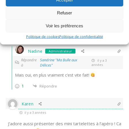
il y a 3 années
Refuser
c’est super sympa pour l’apéro !, je note
bises
Voir les préférences
0
Répondre
Politique de cookies
Politique de confidentialité
Nadine
Administrateur
Répondre
Sandrine "Ma Bulle aux
il y a 3
à
Délices"
années
Mais oui, en plus vraiment c’est vite fait!
1
Répondre
Karen
il y a 3 années
J’adore aussi présenter des mini tartelettes à l’apéro ! Ca