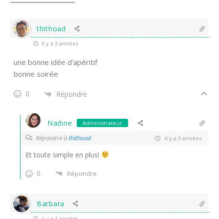
thithoad
il y a 3 années
une bonne idée d’apéritif
bonne soirée
0
Répondre
Nadine
Administrateur
Répondre à
thithoad
il y a 3 années
Et toute simple en plus!
0
Répondre
Barbara
il y a 3 années