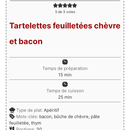
5
de
3
votes
Tartelettes feuilletées chèvre
et bacon
Temps de préparation
minutes
15
min
Temps de cuisson
minutes
25
min
Type de plat:
Apéritif
Mots-clés:
bacon, bûche de chèvre, pâte
feuilletée, thym
Portions:
30