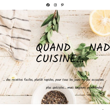
QUAND NAD
CUISINE…
… des recettes faciles, plutôt rapides, pour tous les jours ou des occasions
plus spéciales… mais toujours gourmandes!