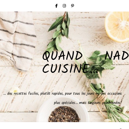
QUAND NAD
CUISINE…
… des recettes faciles, plutôt rapides, pour tous les jours ou des occasions
plus spéciales… mais toujours gourmandes!