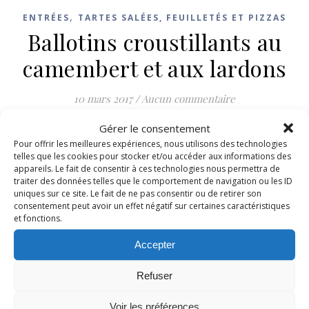
,
ENTRÉES
TARTES SALÉES, FEUILLETÉS ET PIZZAS
Ballotins croustillants au
camembert et aux lardons
10 mars 2017
/
Aucun commentaire
Gérer le consentement
LIRE LA SUITE
Pour offrir les meilleures expériences, nous utilisons des technologies
telles que les cookies pour stocker et/ou accéder aux informations des
appareils. Le fait de consentir à ces technologies nous permettra de
traiter des données telles que le comportement de navigation ou les ID
uniques sur ce site. Le fait de ne pas consentir ou de retirer son
consentement peut avoir un effet négatif sur certaines caractéristiques
et fonctions.
Accepter
Refuser
Voir les préférences