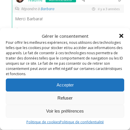
Répondre à
Barbara
il y a 3 années
Merci Barbara!
1
Répondre
Gérer le consentement
Pour offrir les meilleures expériences, nous utilisons des technologies
telles que les cookies pour stocker et/ou accéder aux informations des
Christalie
appareils. Le fait de consentir à ces technologies nous permettra de
il y a 3 années
traiter des données telles que le comportement de navigation ou les ID
uniques sur ce site. Le fait de ne pas consentir ou de retirer son
Excellent pour le goûter ! bises
consentement peut avoir un effet négatif sur certaines caractéristiques
et fonctions.
0
Répondre
Accepter
Nadine
Administrateur
Refuser
Répondre à
Christalie
il y a 3 années
Voir les préférences
Un vrai régal oui! merci Christalie!
Politique de cookies
Politique de confidentialité
1
Répondre