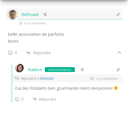
thithoad
il y a 3 années
belle association de parfums
bises
0
Répondre
Nadine
Administrateur
Répondre à
thithoad
il y a 3 années
Oui des fondants bien gourmands! merci Annyvonne!
0
Répondre