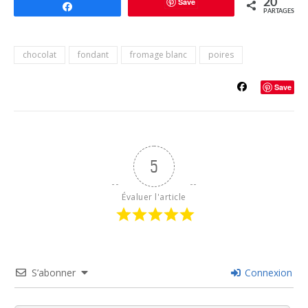
Save
20
Partagez
PARTAGES
chocolat
fondant
fromage blanc
poires
Save
5
Évaluer l'article
S’abonner
Connexion