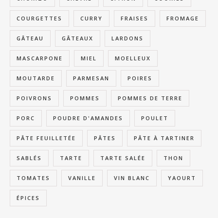
COURGETTES
CURRY
FRAISES
FROMAGE
GÂTEAU
GÂTEAUX
LARDONS
MASCARPONE
MIEL
MOELLEUX
MOUTARDE
PARMESAN
POIRES
POIVRONS
POMMES
POMMES DE TERRE
PORC
POUDRE D'AMANDES
POULET
PÂTE FEUILLETÉE
PÂTES
PÂTE À TARTINER
SABLÉS
TARTE
TARTE SALÉE
THON
TOMATES
VANILLE
VIN BLANC
YAOURT
ÉPICES