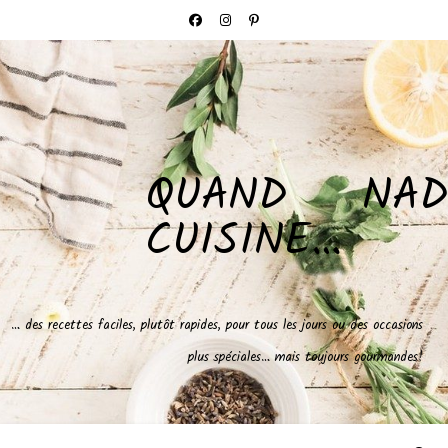
QUAND NAD
CUISINE…
… des recettes faciles, plutôt rapides, pour tous les jours ou des occasions
plus spéciales… mais toujours gourmandes!