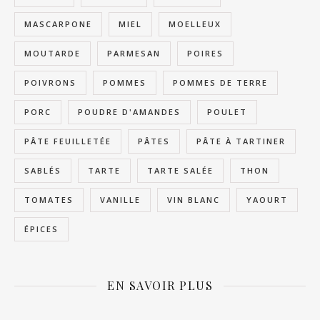
MASCARPONE
MIEL
MOELLEUX
MOUTARDE
PARMESAN
POIRES
POIVRONS
POMMES
POMMES DE TERRE
PORC
POUDRE D'AMANDES
POULET
PÂTE FEUILLETÉE
PÂTES
PÂTE À TARTINER
SABLÉS
TARTE
TARTE SALÉE
THON
TOMATES
VANILLE
VIN BLANC
YAOURT
ÉPICES
EN SAVOIR PLUS