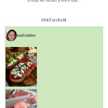
si vous les testez à votre tour…
INSTAGRAM
nadcuisine
~ NICE CREAM À LA FRAISE ~
Presque un mois que