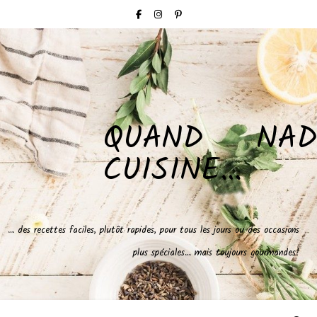
QUAND NAD
CUISINE…
… des recettes faciles, plutôt rapides, pour tous les jours ou des occasions
plus spéciales… mais toujours gourmandes!