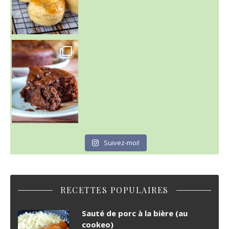
~ GÂTEAU FONDANT CHOCO NOISETTE ~
C'est lundi
Suivez-moi!
RECETTES POPULAIRES
Sauté de porc à la bière (au
cookeo)