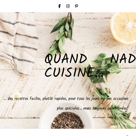
QUAND NAD
CUISINE…
… des recettes faciles, plutôt rapides, pour tous les jours ou des occasions
plus spéciales… mais toujours gourmandes!