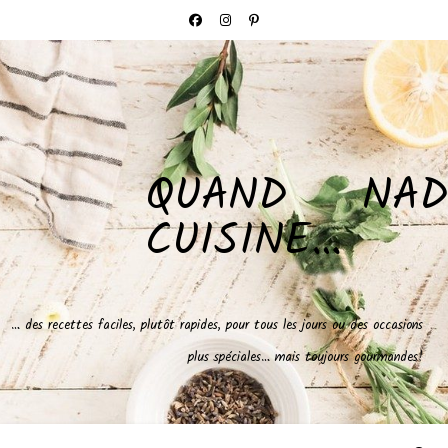
QUAND NAD
CUISINE…
… des recettes faciles, plutôt rapides, pour tous les jours ou des occasions
plus spéciales… mais toujours gourmandes!