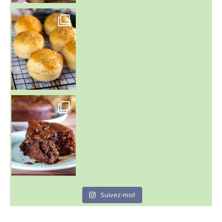
~ BUNS MAISON ~
Un peu de boulange par ici au
~ GÂTEAU FONDANT CHOCO NOISETTE ~
C'est lundi
Suivez-moi!