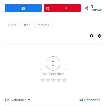
3
Partagez
Épingle
3
PARTAGES
quiche
thon
tomates
0
Évaluer l'article
S’abonner
Connexion