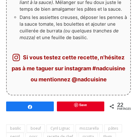
liant à la sauce)
. Mélanger sur feu doux juste le
temps de bien amalgamer les pâtes et la sauce.
Dans les assiettes creuses, déposer les pennes à
la sauce tomate, les boulettes et ajouter une
cuillerée de burrata
(ou quelques tranches de
mozza)
et une feuille de basilic.
Si vous testez cette recette, n'hésitez
pas à me taguer sur instagram #nadcuisine
ou mentionnez @nadcuisine
Save
22
Partagez
PARTAGES
basilic
boeuf
Cyril Lignac
mozzarella
pâtes
persil
porc
recette de chef
ricotta
thym