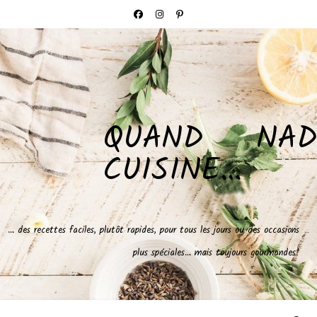
QUAND NAD
CUISINE…
… des recettes faciles, plutôt rapides, pour tous les jours ou des occasions
plus spéciales… mais toujours gourmandes!