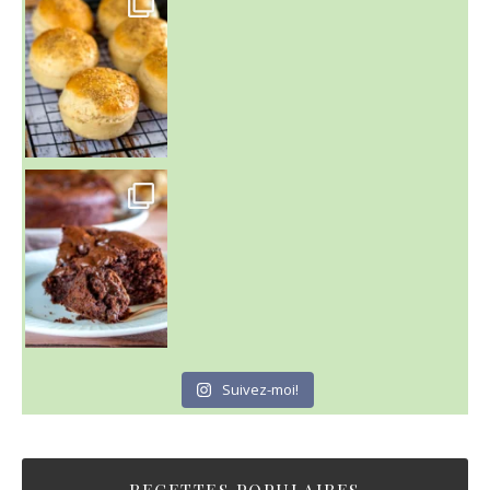
Un peu de boulange par ici au
~ GÂTEAU FONDANT CHOCO NOISETTE ~
C'est lundi
Suivez-moi!