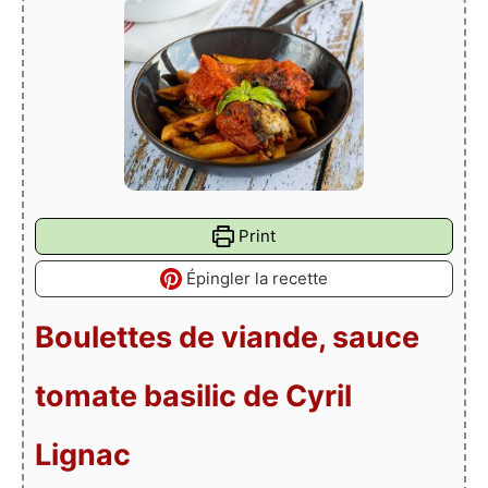
Print
Épingler la recette
Boulettes de viande, sauce
tomate basilic de Cyril
Lignac