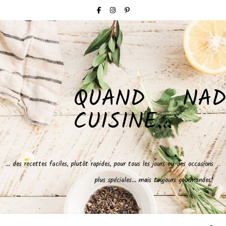
QUAND NAD
CUISINE…
… des recettes faciles, plutôt rapides, pour tous les jours ou des occasions
plus spéciales… mais toujours gourmandes!