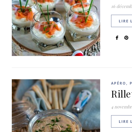
16 décemb
LIRE 
,
APÉRO
Rill
4 novembr
LIRE 