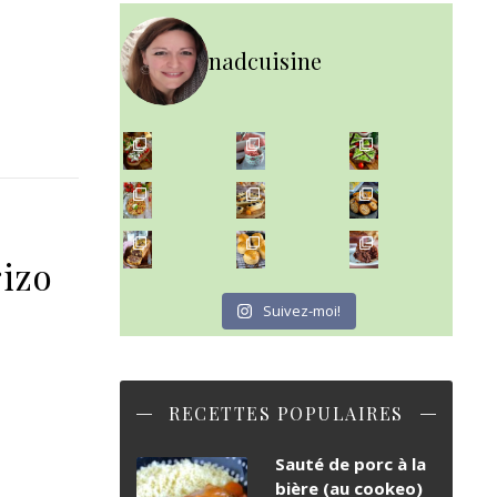
nadcuisine
~ NICE CREAM À LA FRAISE ~
Presque un mois que
~ SALADE DE PÂTES AUX DEUX TOMATES THON ET BURRA
~ FINANCIERS MYRTILLES ET CITRON ~
Aujourd'hu
~ BUNS MAISON ~
~ GÂTEAU FONDANT CHOCO NOISETTE ~
izo
Un peu de boulange par ici au
C'est lundi
Suivez-moi!
RECETTES POPULAIRES
Sauté de porc à la
bière (au cookeo)