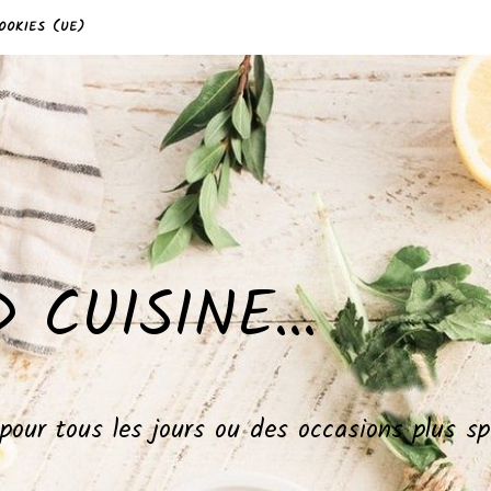
OOKIES (UE)
 CUISINE…
, pour tous les jours ou des occasions plus 