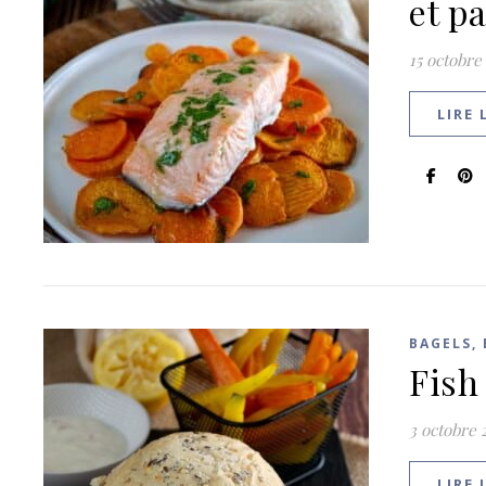
et p
15 octobre
LIRE 
BAGELS,
Fish
3 octobre 
LIRE 