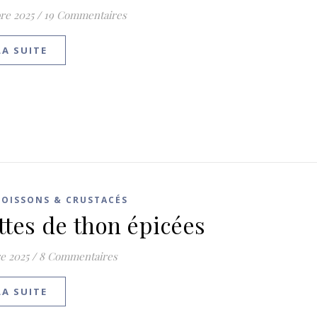
re 2025
/
19 Commentaires
LA SUITE
POISSONS & CRUSTACÉS
ettes de thon épicées
e 2025
/
8 Commentaires
LA SUITE