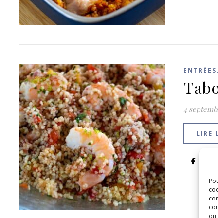
ENTRÉES
Tabo
4 septemb
LIRE 
Pou
coo
con
com
ou 