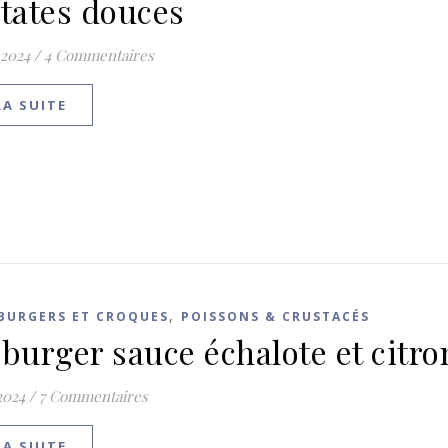
atates douces
 2024
/
4 Commentaires
LA SUITE
,
 BURGERS ET CROQUES
POISSONS & CRUSTACÉS
 burger sauce échalote et citro
2024
/
7 Commentaires
LA SUITE