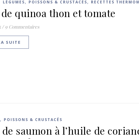
,
,
,
LÉGUMES
POISSONS & CRUSTACÉS
RECETTES THERMO
 de quinoa thon et tomate
5
/
9 Commentaires
LA SUITE
,
POISSONS & CRUSTACÉS
 de saumon à l’huile de corian