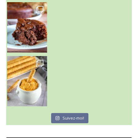
~ GÂTEAU FONDANT CHOCO NOISETTE ~
C'est lundi
Suivez-moi!