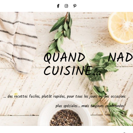
QUAND NAD
CUISINE…
… des recettes faciles, plutôt rapides, pour tous les jours ou des occasions
plus spéciales… mais toujours gourmandes!