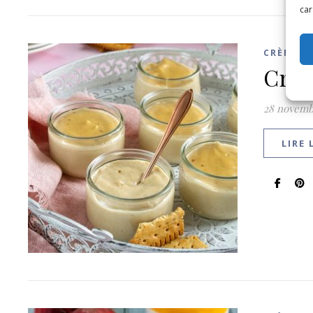
car
CRÈMES 
Crèm
28 novemb
LIRE 