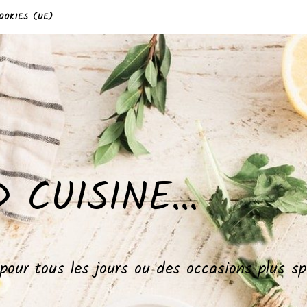
OOKIES (UE)
 CUISINE…
, pour tous les jours ou des occasions plus 