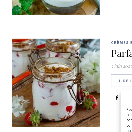
CRÈMES 
Parf
5 juin 2023
LIRE 
Pou
coo
con
com
ou 