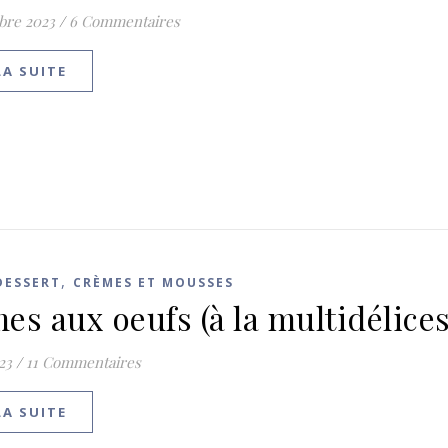
bre 2023
/
6 Commentaires
LA SUITE
,
DESSERT
CRÈMES ET MOUSSES
es aux oeufs (à la multidélices
023
/
11 Commentaires
LA SUITE