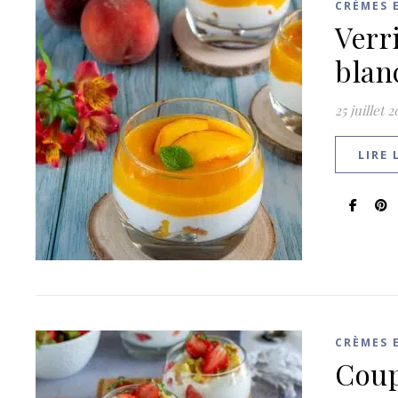
CRÈMES 
Verr
blan
25 juillet 
LIRE 
CRÈMES 
Coup