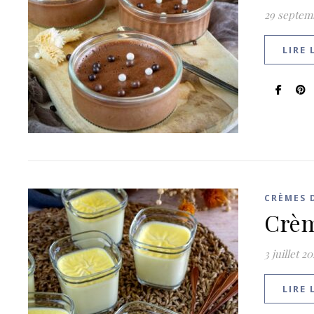
29 septem
LIRE 
CRÈMES 
Crèm
3 juillet 2
LIRE 