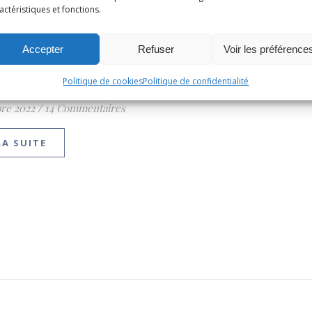
actéristiques et fonctions.
Accepter
Refuser
Voir les préférence
ET MOUSSES
es dessert biscuitées
Politique de cookies
Politique de confidentialité
re 2022
/
14 Commentaires
LA SUITE