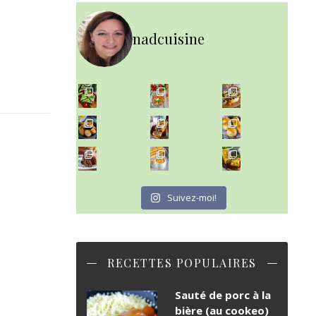
nadcuisine
~ SALADE DE PÂTES AUX DEUX TOMATES THON ET BURRA
~ FINANCIERS MYRTILLES ET CITRON ~
Aujourd'hu
~ BUNS MAISON ~
Un peu de boulange par ici au
~ GÂTEAU FONDANT CHOCO NOISETTE ~
C'est lundi
Suivez-moi!
RECETTES POPULAIRES
Sauté de porc à la
bière (au cookeo)