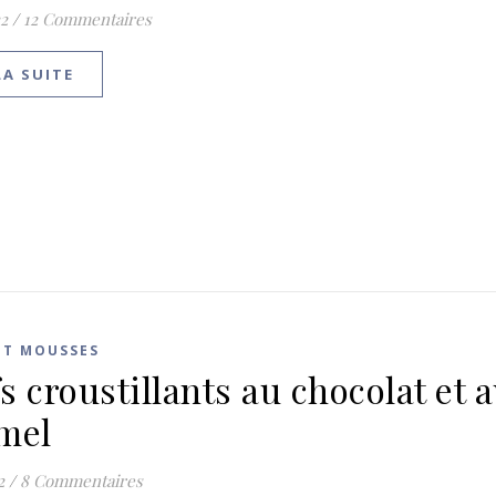
2
/
12 Commentaires
LA SUITE
ET MOUSSES
s croustillants au chocolat et 
mel
2
/
8 Commentaires