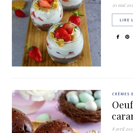
20 mai 202
LIRE 
CRÈMES 
Oeuf
cara
8 avril 202