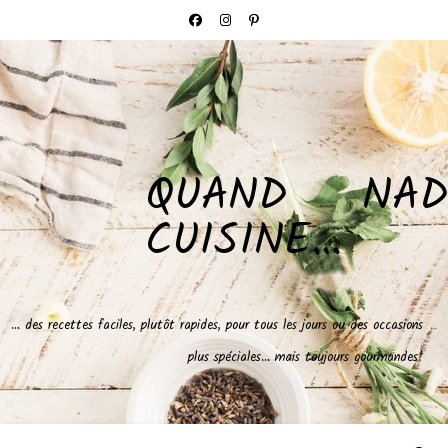
QUAND NAD
CUISINE…
… des recettes faciles, plutôt rapides, pour tous les jours ou des occasions
plus spéciales… mais toujours gourmandes!