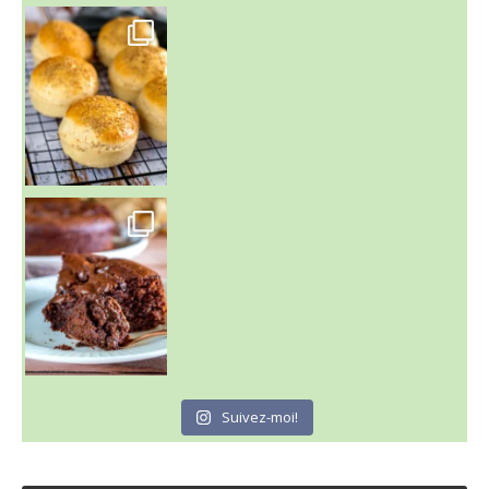
~ BUNS MAISON ~
Un peu de boulange par ici au
~ GÂTEAU FONDANT CHOCO NOISETTE ~
C'est lundi
Suivez-moi!