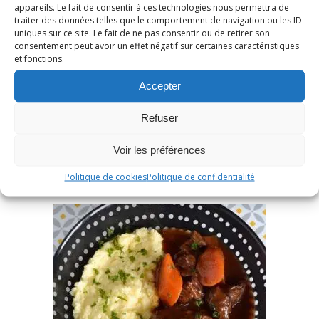
Boeuf bourguignon à
appareils. Le fait de consentir à ces technologies nous permettra de
traiter des données telles que le comportement de navigation ou les ID
l’italienne (au cookeo)
uniques sur ce site. Le fait de ne pas consentir ou de retirer son
consentement peut avoir un effet négatif sur certaines caractéristiques
et fonctions.
12 novembre 2019
/
Aucun commentaire
Accepter
LIRE LA SUITE
Refuser
Voir les préférences
Politique de cookies
Politique de confidentialité