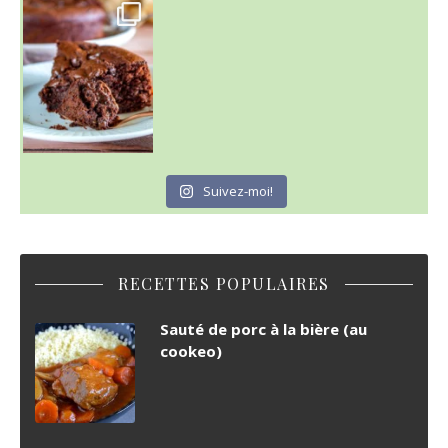
~ GÂTEAU FONDANT CHOCO NOISETTE ~
C'est lundi
Suivez-moi!
RECETTES POPULAIRES
Sauté de porc à la bière (au
cookeo)