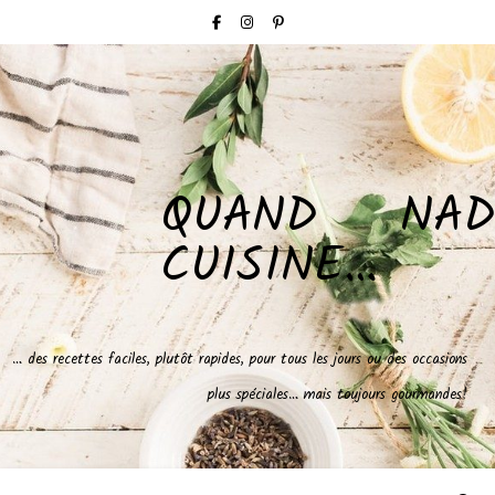
QUAND NAD
CUISINE…
… des recettes faciles, plutôt rapides, pour tous les jours ou des occasions
plus spéciales… mais toujours gourmandes!