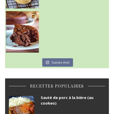
~ GÂTEAU FONDANT CHOCO NOISETTE ~
C'est lundi
Suivez-moi!
RECETTES POPULAIRES
Sauté de porc à la bière (au
cookeo)