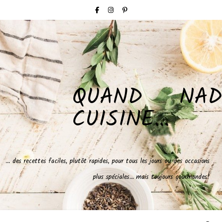
QUAND NAD
CUISINE…
… des recettes faciles, plutôt rapides, pour tous les jours ou des occasions
plus spéciales… mais toujours gourmandes!