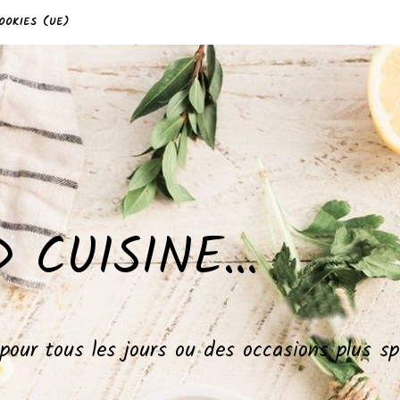
OOKIES (UE)
 CUISINE…
, pour tous les jours ou des occasions plus 