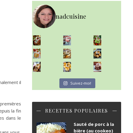
nadcuisine
~ NICE CREAM À LA FRAISE ~
Presque un mois que
~ SALADE DE PÂTES AUX DEUX TOMATES THON ET BURRA
~ FINANCIERS MYRTILLES ET CITRON ~
Aujourd'hu
~ BUNS MAISON ~
~ GÂTEAU FONDANT CHOCO NOISETTE ~
Un peu de boulange par ici au
C'est lundi
nalement il
Suivez-moi!
 premières
RECETTES POPULAIRES
puis la fin
es dans le
Sauté de porc à la
bière (au cookeo)
 sans vous,