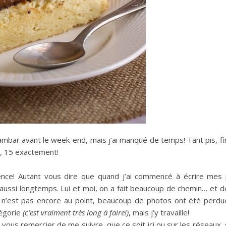
ambar avant le week-end, mais j’ai manqué de temps! Tant pis, fi
g, 15 exactement!
ence! Autant vous dire que quand j’ai commencé à écrire mes
t aussi longtemps. Lui et moi, on a fait beaucoup de chemin… et de
t n’est pas encore au point, beaucoup de photos ont été perdu
tégorie
(c’est vraiment très long à faire!)
, mais j’y travaille!
 vous remercier de me suivre, que ce soit ici ou sur les réseaux,