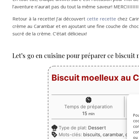
l’aventure n’aurait pas du tout la même saveur! MERCIIIII
Retour à la recette! J’ai découvert
cette recette
chez Carin
crème au Carambar et en ajoutant une fine couche de chocol
sucré de la crème. C’était délicieux!
Let’s go en cuisine pour préparer ce biscui
Biscuit moelleux au
Temps de préparation
minutes
15
min
Pou
coo
con
Type de plat:
Dessert
com
Mots-clés:
biscuits, carambar, choco
ou 