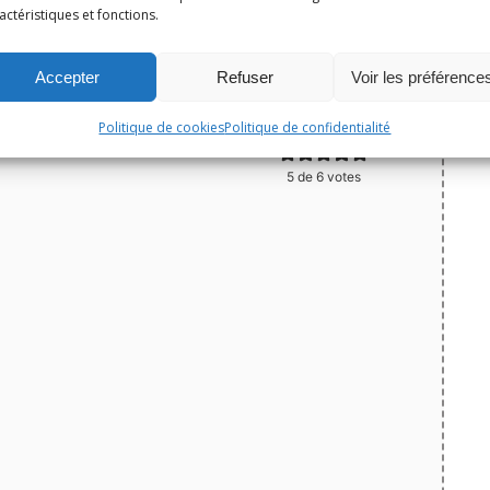
actéristiques et fonctions.
 garnir Tupperware)
Print
Accepter
Refuser
Voir les préférence
Épingler la recette
Politique de cookies
Politique de confidentialité
5
de
6
votes