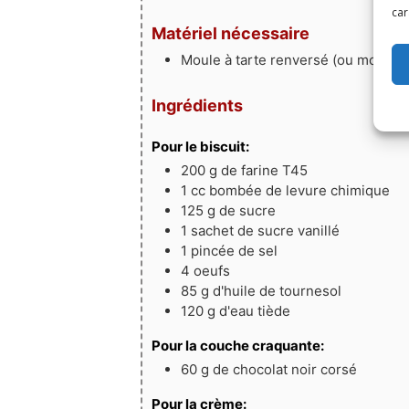
car
Matériel nécessaire
Moule à tarte renversé (ou moule à
Ingrédients
Pour le biscuit:
200
g
de farine T45
1
cc bombée
de levure chimique
125
g
de sucre
1
sachet
de sucre vanillé
1
pincée
de sel
4
oeufs
85
g
d'huile de tournesol
120
g
d'eau tiède
Pour la couche craquante:
60
g
de chocolat noir corsé
Pour la crème: