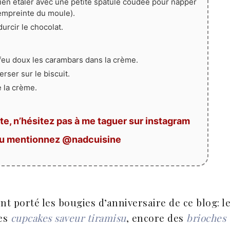
 bien étaler avec une petite spatule coudée pour napper
l'empreinte du moule).
durcir le chocolat.
 feu doux les carambars dans la crème.
erser sur le biscuit.
e la crème.
te, n’hésitez pas à me taguer sur instagram
ou mentionnez @nadcuisine
nt porté les bougies d’anniversaire de ce blog: l
des
cupcakes saveur tiramisu
, encore des
brioches