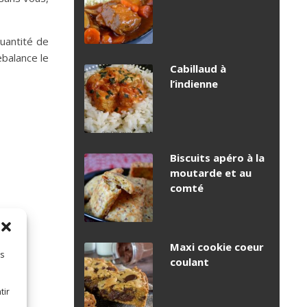
uantité de
ebalance le
Cabillaud à
l’indienne
Biscuits apéro à la
moutarde et au
comté
Maxi cookie coeur
es
coulant
tir