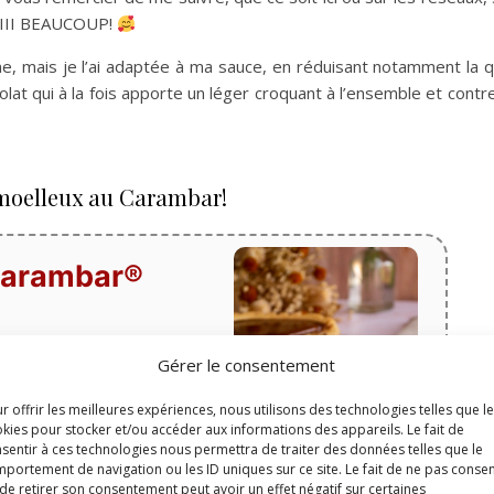
IIIIII BEAUCOUP!
e, mais je l’ai adaptée à ma sauce, en réduisant notamment la q
at qui à la fois apporte un léger croquant à l’ensemble et contr
t moelleux au Carambar!
 Carambar®
Gérer le consentement
Temps de cuisson
minutes
35
min
r offrir les meilleures expériences, nous utilisons des technologies telles que l
kies pour stocker et/ou accéder aux informations des appareils. Le fait de
sentir à ces technologies nous permettra de traiter des données telles que le
portement de navigation ou les ID uniques sur ce site. Le fait de ne pas consen
lat
de retirer son consentement peut avoir un effet négatif sur certaines