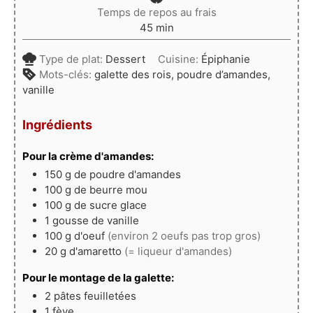
Temps de repos au frais
minutes
45
min
Type de plat:
Dessert
Cuisine:
Épiphanie
Mots-clés:
galette des rois, poudre d’amandes,
vanille
Ingrédients
Pour la crème d'amandes:
150
g
de poudre d'amandes
100
g
de beurre mou
100
g
de sucre glace
1
gousse
de vanille
100
g
d'oeuf
(environ 2 oeufs pas trop gros)
20
g
d'amaretto
(= liqueur d'amandes)
Pour le montage de la galette:
2
pâtes feuilletées
1
fève