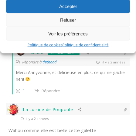
il y a 2 années
Accepter
voilà une très belle galette
Refuser
bonne journée
Voir les préférences
1
Répondre
Politique de cookies
Politique de confidentialité
Nadine
Administrateur
Répondre à
thithoad
il y a 2 années
Merci Annyvonne, et délicieuse en plus, ce qui ne gâche
rien!
1
Répondre
La cuisine de Poupoule
il y a 2 années
Wahou comme elle est belle cette galette