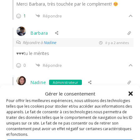
Merci Barbara, très touchée par le compliment!
1
Répondre
Barbara
Répondre à
Nadine
il y a 2 années
♥♥♥tu le mérites
0
Répondre
Nadine
Administrateur
Répondre à
Barbara
il y a 2 années
Gérer le consentement
Pour offrir les meilleures expériences, nous utilisons des technologies
Arrête tu vas me faire rougir!
telles que les cookies pour stocker et/ou accéder aux informations des
appareils. Le fait de consentir à ces technologies nous permettra de
1
Répondre
traiter des données telles que le comportement de navigation ou les ID
uniques sur ce site. Le fait de ne pas consentir ou de retirer son
consentement peut avoir un effet négatif sur certaines caractéristiques
thithoad
et fonctions.