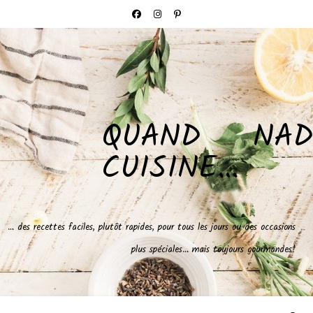
QUAND NAD
CUISINE…
… des recettes faciles, plutôt rapides, pour tous les jours ou des occasions
plus spéciales… mais toujours gourmandes!