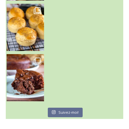
~ BUNS MAISON ~
Un peu de boulange par ici au
~ GÂTEAU FONDANT CHOCO NOISETTE ~
C'est lundi
Suivez-moi!