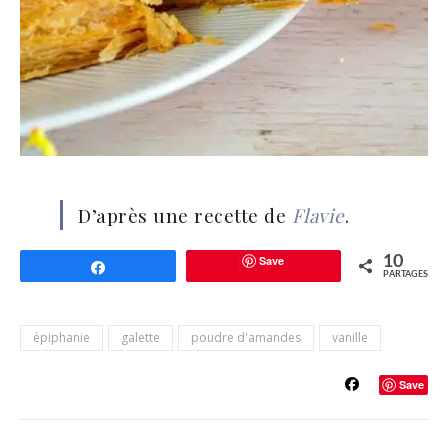
D’après une recette de
Flavie
.
Save
10
Partagez
PARTAGES
épiphanie
galette
poudre d'amandes
vanille
Save